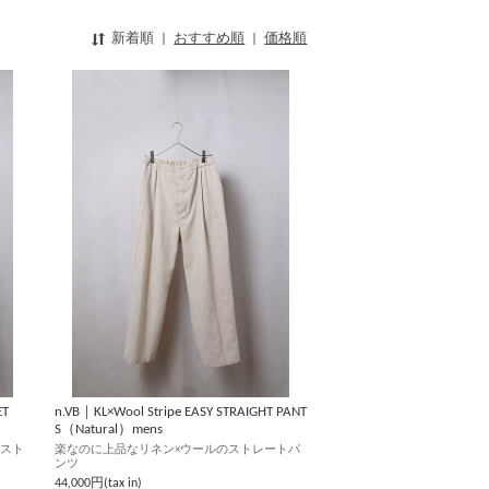
新着順
|
おすすめ順
|
価格順
ET
n.VB｜KL×Wool Stripe EASY STRAIGHT PANT
S（Natural）mens
のスト
楽なのに上品なリネン×ウールのストレートパ
ンツ
44,000円(tax in)