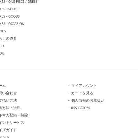
IES - ONE PIECE / DRESS
IES - SHOES
DIES - GOODS
IES - OCCASION
ODS
らしの道具
OD
OK
ーム
マイアカウント
問い合わせ
カートを見る
支払い方法
個人情報のお取扱い
送方法・送料
RSS
/
ATOM
ルマガ登録・解除
イントサービス
イズガイド
ベント