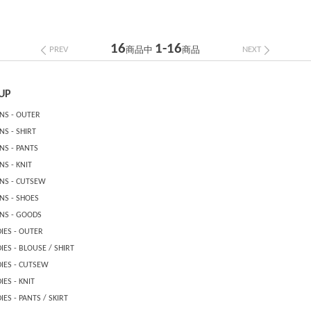
16
1-16
PREV
NEXT
商品中
商品
UP
NS - OUTER
S - SHIRT
NS - PANTS
S - KNIT
NS - CUTSEW
NS - SHOES
NS - GOODS
IES - OUTER
IES - BLOUSE / SHIRT
DIES - CUTSEW
IES - KNIT
IES - PANTS / SKIRT