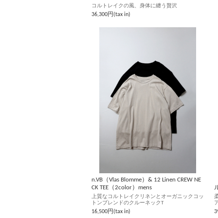
コルトレイクの風、身体に纏う贅沢
36,300円(tax in)
n.VB（Vlas Blomme）& 12 Linen CREW NE
【
CK TEE（2color）mens
ル
上質なコルトレイクリネンとオーガニックコッ
トンブレンドのクルーネックT
16,500円(tax in)
3