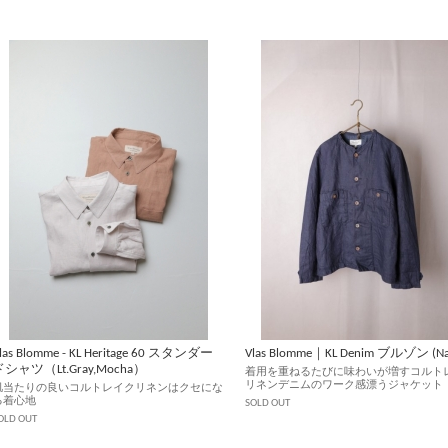
las Blomme - KL Heritage 60 スタンダー
Vlas Blomme｜KL Denim ブルゾン (Na
ドシャツ（Lt.Gray,Mocha）
着用を重ねるたびに味わいが増すコルト
リネンデニムのワーク感漂うジャケット
肌当たりの良いコルトレイクリネンはクセにな
る着心地
SOLD OUT
OLD OUT