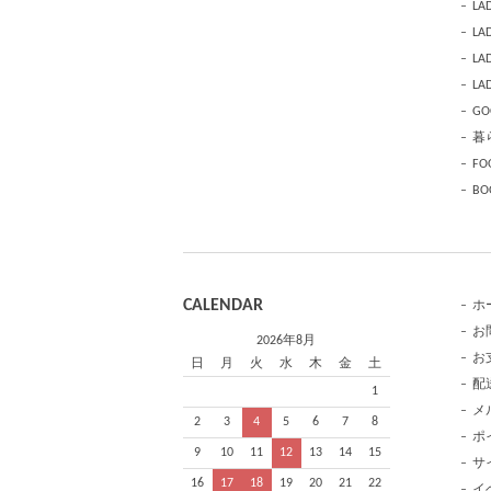
LAD
LAD
LA
LAD
GO
暮
FO
BO
CALENDAR
ホ
お
2026年8月
お
日
月
火
水
木
金
土
配
1
メ
2
3
4
5
6
7
8
ポ
9
10
11
12
13
14
15
サ
16
17
18
19
20
21
22
イ