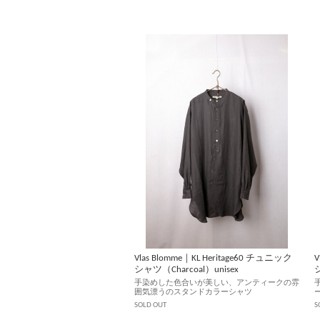
Vlas Blomme｜KL Heritage60 チュニック
V
シャツ（Charcoal）unisex
シ
手染めした色合いが美しい、アンティークの雰
囲気漂うのスタンドカラーシャツ
SOLD OUT
S