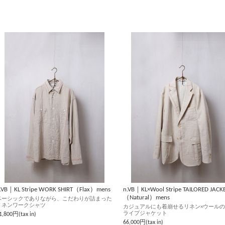
.VB｜KL Stripe WORK SHIRT（Flax）mens
n.VB｜KL×Wool Stripe TAILORED JACK
（Natural）mens
ベーシックでありながら、こだわりが詰まった
リネンワークシャツ
カジュアルにも着崩せるリネン×ウール
ライプジャケット
1,800円(tax in)
66,000円(tax in)