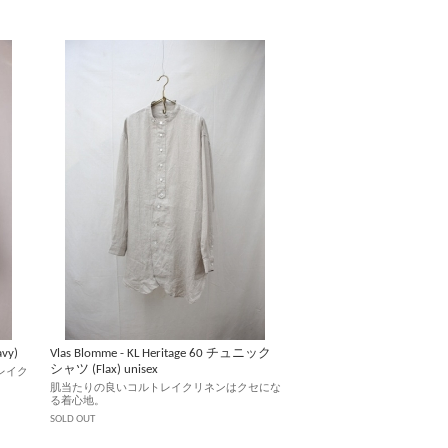
vy)
Vlas Blomme - KL Heritage 60 チュニック
シャツ (Flax) unisex
レイク
肌当たりの良いコルトレイクリネンはクセにな
る着心地。
SOLD OUT