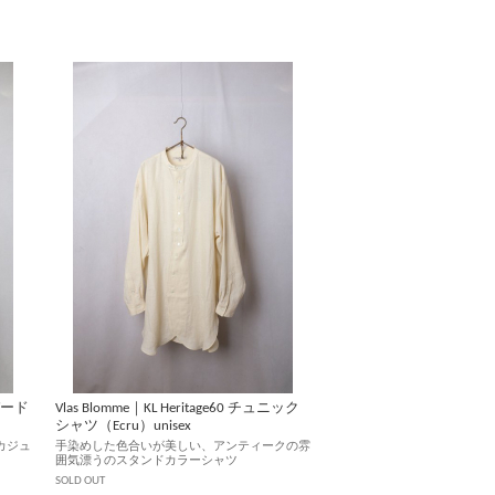
ーパード
Vlas Blomme｜KL Heritage60 チュニック
シャツ（Ecru）unisex
カジュ
手染めした色合いが美しい、アンティークの雰
囲気漂うのスタンドカラーシャツ
SOLD OUT