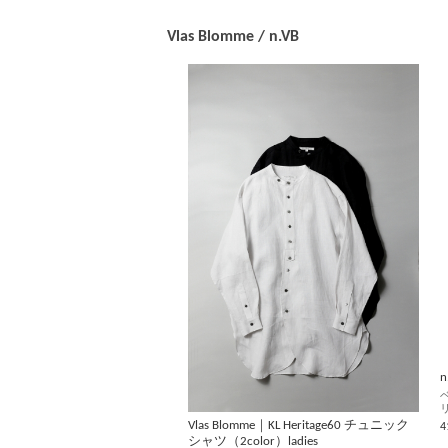
Vlas Blomme / n.VB
n
Vlas Blomme｜KL Heritage60 チュニック
4
シャツ（2color）ladies