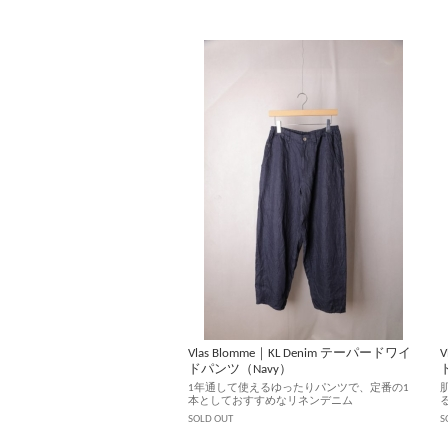
Vlas Blomme｜KL Denim テーパードワイ
V
ドパンツ（Navy）
1年通して使えるゆったりパンツで、定番の1
本としておすすめなリネンデニム
SOLD OUT
S