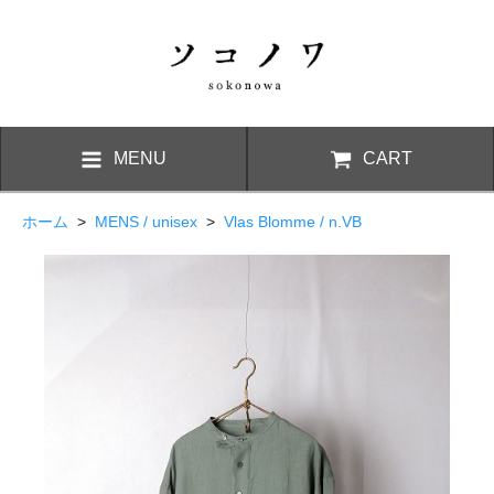
MENU
CART
ホーム
>
MENS / unisex
>
Vlas Blomme / n.VB