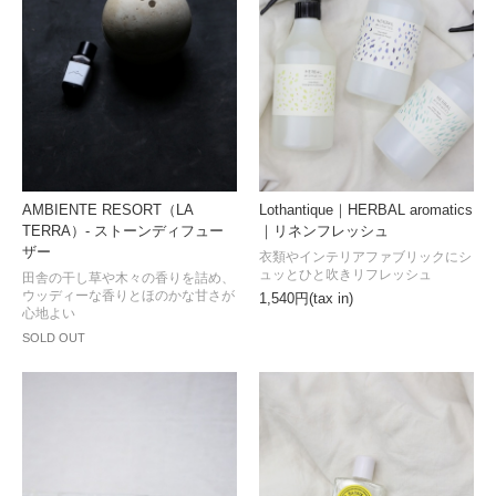
Lothantique｜HERBAL aromatics
AMBIENTE RESORT（LA
｜リネンフレッシュ
TERRA）- ストーンディフュー
ザー
衣類やインテリアファブリックにシ
ュッとひと吹きリフレッシュ
田舎の干し草や木々の香りを詰め、
ウッディーな香りとほのかな甘さが
1,540円(tax in)
心地よい
SOLD OUT