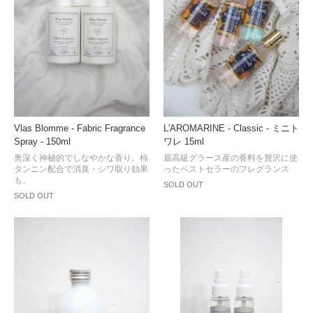
Vlas Blomme - Fabric Fragrance
L'AROMARINE - Classic - ミニト
Spray - 150ml
ワレ 15ml
奥深く神秘的でしなやかな香り。柿
最高級グラース産の香料を贅沢に使
タンニン配合で消臭・シワ取り効果
ったベストセラーのフレグランス
も。
SOLD OUT
SOLD OUT