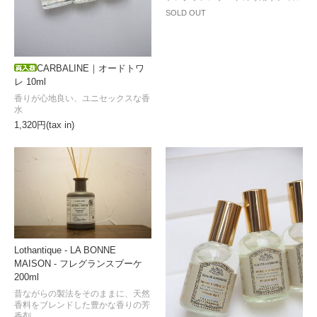
SOLD OUT
CARBALINE｜オードトワ
レ 10ml
香りが心地良い、ユニセックスな香
水
1,320円(tax in)
Lothantique - LA BONNE
MAISON - フレグランスブーケ
200ml
昔ながらの製法をそのままに、天然
香料をブレンドした豊かな香りの芳
香剤