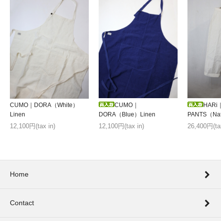
HARi
CUMO｜DORA（White）
CUMO｜
PANTS（Natu
Linen
DORA（Blue）Linen
26,400円(tax
12,100円(tax in)
12,100円(tax in)
Home
Contact