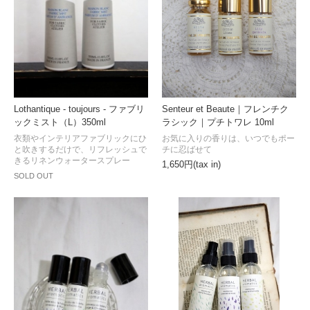
Lothantique - toujours - ファブリ
Senteur et Beaute｜フレンチク
ックミスト（L）350ml
ラシック｜プチトワレ 10ml
衣類やインテリアファブリックにひ
お気に入りの香りは、いつでもポー
と吹きするだけで、リフレッシュで
チに忍ばせて
きるリネンウォータースプレー
1,650円(tax in)
SOLD OUT