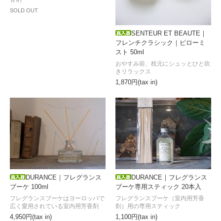
SOLD OUT
SENTEUR ET BEAUTE｜
フレンチクラシック｜ピローミ
スト 50ml
おやすみ前、枕元にシュッとひと吹
きリラックス
1,870円(tax in)
DURANCE｜フレグランス
DURANCE｜フレグランス
ブーケ 100ml
ブーケ専用スティック 20本入
フレグランスブーケはヨーロッパで
フレグランスブーケ（室内用芳香
広く愛用されている室内用芳香剤
剤）用の専用スティック
4,950円(tax in)
1,100円(tax in)