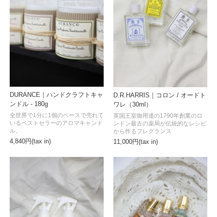
DURANCE｜ハンドクラフトキャ
D.R.HARRIS｜コロン / オードト
ンドル - 180g
ワレ（30ml）
全世界で1分に1個のペースで売れて
英国王室御用達の1790年創業のロ
いるベストセラーのアロマキャンド
ンドン最古の薬局が伝統的なレシピ
ル。
から作るフレグランス
4,840円(tax in)
11,000円(tax in)