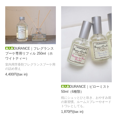
DURANCE｜フレグランス
ブーケ専用リフィル 250ml（ホ
ワイトティー）
室内用芳香剤フレグランスブーケ用
の詰め替え
4,400円(tax in)
DURANCE｜ピローミスト
50ml（6種類）
枕にシュッとひと吹き、おやすみ前
の新習慣。ルームスプレーやオード
トワレとしても。
1,870円(tax in)