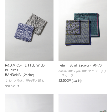
R&D.M.Co-｜LITTLE WILD
netuii｜Scarf（2color）70×70
BERRY C.L
daska 20th / yee 10th アニバーサリ
BANDANA（2color）
ースカーフ
くるりと巻き、野の実と踊る
22,000円(tax in)
SOLD OUT