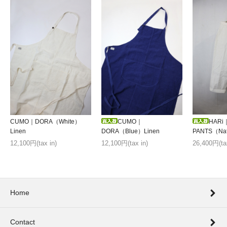
HARi
CUMO｜DORA（White）
CUMO｜
PANTS（Natu
Linen
DORA（Blue）Linen
26,400円(tax
12,100円(tax in)
12,100円(tax in)
Home
Contact