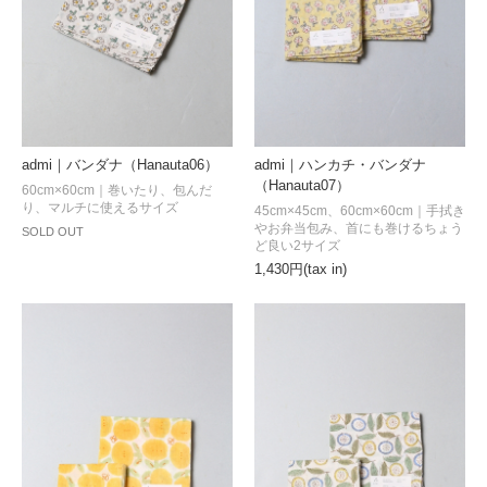
admi｜バンダナ（Hanauta06）
admi｜ハンカチ・バンダナ
（Hanauta07）
60cm×60cm｜巻いたり、包んだ
り、マルチに使えるサイズ
45cm×45cm、60cm×60cm｜手拭き
やお弁当包み、首にも巻けるちょう
SOLD OUT
ど良い2サイズ
1,430円(tax in)