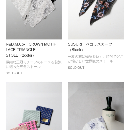
R&D.M.Co-｜CROWN MOTIF
SUSURI｜ペコラスカーフ
LACE TRIANGLE
（Black）
STOLE（2color）
一枚の布に物語を紡ぐ、詩的でどこ
か懐かしい世界観のストール
繊細な王冠モチーフのレースを贅沢
に纏った三角ストール
SOLD OUT
SOLD OUT