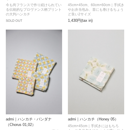
今も尚フランスで作り続けられてい
45cm×45cm、60cm×60cm｜手拭き
る伝統的なプロヴァンス柄プリント
やお弁当包み、首にも巻けるちょう
の大判ハンカチ
ど良い2サイズ
1,430円(tax in)
SOLD OUT
admi｜ハンカチ・バンダナ
admi｜ハンカチ（Honey 05）
（Chorus 01,02）
45cm×45cm｜手拭きにはもちろ