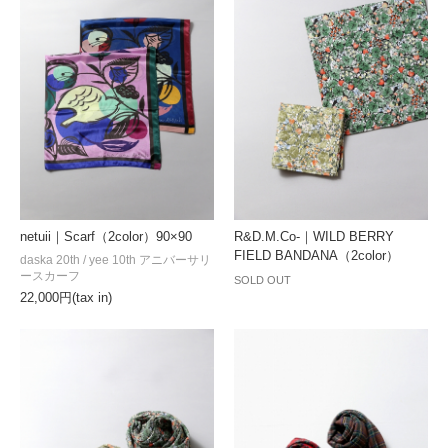
netuii｜Scarf（2color）90×90
R&D.M.Co-｜WILD BERRY
FIELD BANDANA（2color）
daska 20th / yee 10th アニバーサリ
ースカーフ
SOLD OUT
22,000円(tax in)