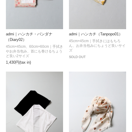
admi｜ハンカチ・バンダナ
admi｜ハンカチ（Tanpopo01）
（Diary02）
45cm×45cm｜手拭きにはもちろ
ん、お弁当包みにちょうど良いサイ
45cm×45cm、60cm×60cm｜手拭き
ズ
やお弁当包み、首にも巻けるちょう
ど良い2サイズ
SOLD OUT
1,430円(tax in)