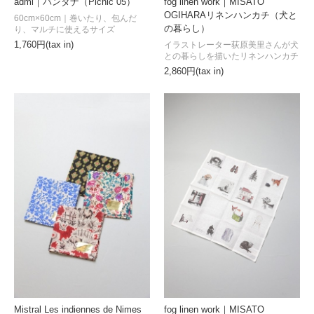
fog linen work｜MISATO
admi｜バンダナ（Picnic 05）
OGIHARAリネンハンカチ（犬と
60cm×60cm｜巻いたり、包んだ
の暮らし）
り、マルチに使えるサイズ
イラストレーター荻原美里さんが犬
1,760円(tax in)
との暮らしを描いたリネンハンカチ
2,860円(tax in)
fog linen work｜MISATO
Mistral Les indiennes de Nimes