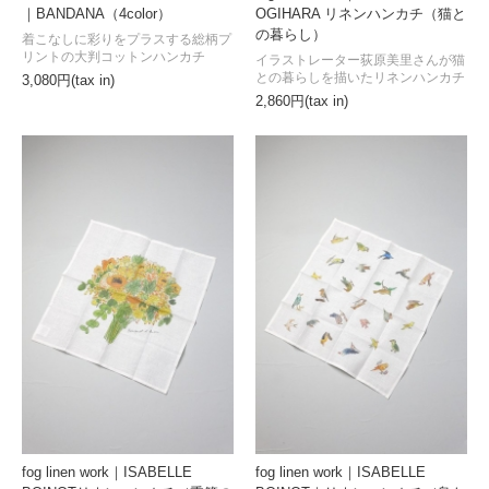
OGIHARA リネンハンカチ（猫と
｜BANDANA（4color）
の暮らし）
着こなしに彩りをプラスする総柄プ
リントの大判コットンハンカチ
イラストレーター荻原美里さんが猫
との暮らしを描いたリネンハンカチ
3,080円(tax in)
2,860円(tax in)
fog linen work｜ISABELLE
fog linen work｜ISABELLE