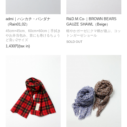
admi｜ハンカチ・バンダナ
R&D.M.Co-｜BROWN BEARS
（Rain01,02）
GAUZE SHAWL（Beige）
45cm×45cm、60cm×60cm｜手拭き
軽やかガーゼにクマ柄が遊ぶ、コッ
やお弁当包み、首にも巻けるちょう
トンガーゼショール
ど良い2サイズ
SOLD OUT
1,430円(tax in)