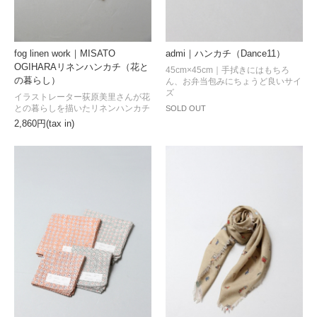
fog linen work｜MISATO
admi｜ハンカチ（Dance11）
OGIHARAリネンハンカチ（花と
45cm×45cm｜手拭きにはもちろ
の暮らし）
ん、お弁当包みにちょうど良いサイ
ズ
イラストレーター荻原美里さんが花
との暮らしを描いたリネンハンカチ
SOLD OUT
2,860円(tax in)