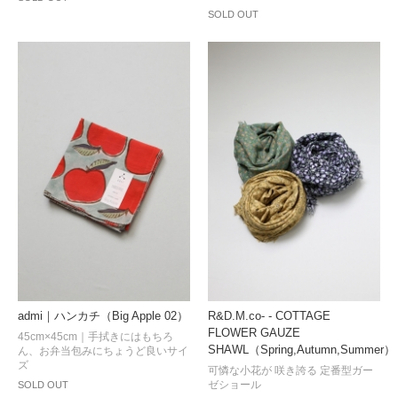
SOLD OUT
admi｜ハンカチ（Big Apple 02）
R&D.M.co- - COTTAGE
FLOWER GAUZE
45cm×45cm｜手拭きにはもちろ
SHAWL（Spring,Autumn,Summer）
ん、お弁当包みにちょうど良いサイ
ズ
可憐な小花が 咲き誇る 定番型ガー
ゼショール
SOLD OUT