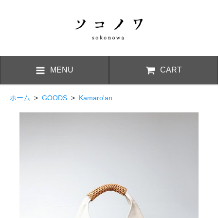
MENU
CART
ホーム
>
GOODS
>
Kamaro'an