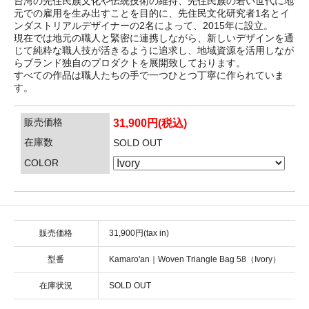
台湾の先住民族文化や伝統技術の維持、先住民族の若い世代に地
元での雇用を生み出すことを目的に、先住民文化研究者1名とイ
ンダストリアルデザイナーの2名によって、2015年に設立。
現在では地元の職人と緊密に連携しながら、新しいデザインを通
じて純粋な職人技が活きるように追求し、地域資源を活用しなが
らブランド独自のプロダクトを展開致しております。
すべての作品は職人たちの手で一つひとつ丁寧に作られていま
す。
販売価格
31,900円(税込)
在庫数
SOLD OUT
COLOR
販売価格
31,900円(tax in)
型番
Kamaro'an｜Woven Triangle Bag 58（Ivory）
在庫状況
SOLD OUT