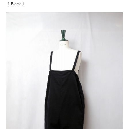
〔 Black 〕