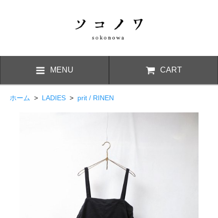
MENU
CART
ホーム
>
LADIES
>
prit / RINEN