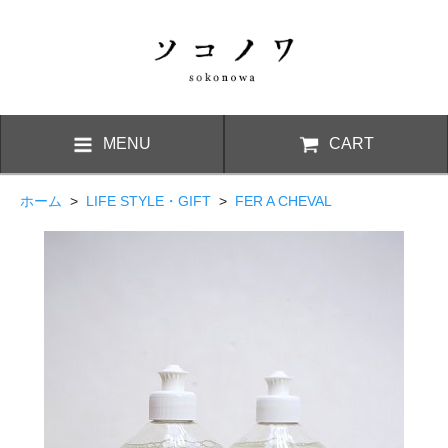
MENU
CART
ホーム
>
LIFE STYLE・GIFT
>
FER A CHEVAL