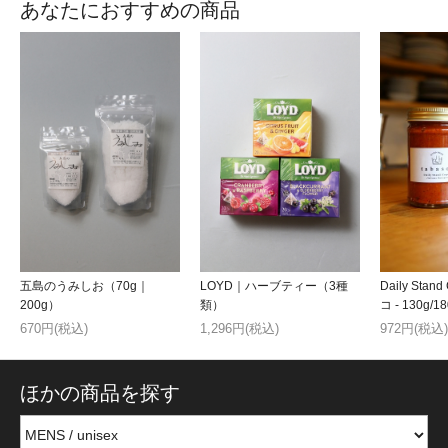
あなたにおすすめの商品
Daily Sta
五島のうみしお（70g｜
LOYD｜ハーブティー（3種
コ - 130g/1
200g）
類）
972円(税込)
670円(税込)
1,296円(税込)
ほかの商品を探す