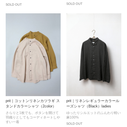
SOLD OUT
SOLD OUT
prit｜コットンリネンカツラギ ス
prit｜リネンレギュラーカラール
タンドカラーシャツ（2color）
ーズシャツ（Black）ladies
さらりと1枚でも、ボタンを開けて
ゆったりシルエットのふんわり軽い
羽織りとしてもコーディネートしや
麻100%
すい一着
SOLD OUT