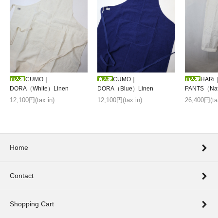
HARi
CUMO｜
CUMO｜
PANTS（Natu
DORA（White）Linen
DORA（Blue）Linen
26,400円(tax
12,100円(tax in)
12,100円(tax in)
Home
Contact
Shopping Cart