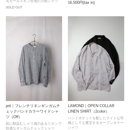
毛モールスキン生地の万能シャツ
16,500円(tax in)
SOLD OUT
prit｜フレンチリネンギンガムチ
LAMOND｜OPEN COLLAR
ェックバンドカラーワイドシャ
LINEN SHIRT（2color）
ツ（Off）
ハンドポケットを配したライトな羽
織としても重宝するオープンカラー
肌に馴染むシャリ感のあるリネンで
シャツ
快適なギンガムチェックシャツ