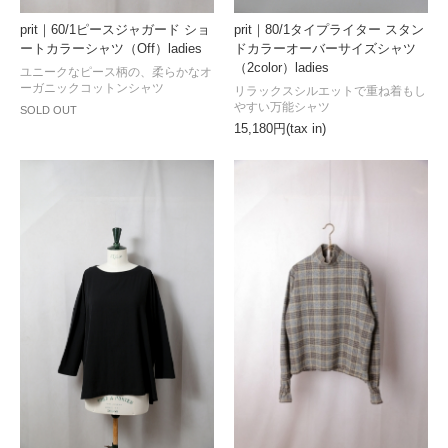
prit｜60/1ピースジャガード ショ
prit｜80/1タイプライター スタン
ートカラーシャツ（Off）ladies
ドカラーオーバーサイズシャツ
（2color）ladies
ユニークなピース柄の、柔らかなオ
ーガニックコットンシャツ
リラックスシルエットで重ね着もし
やすい万能シャツ
SOLD OUT
15,180円(tax in)