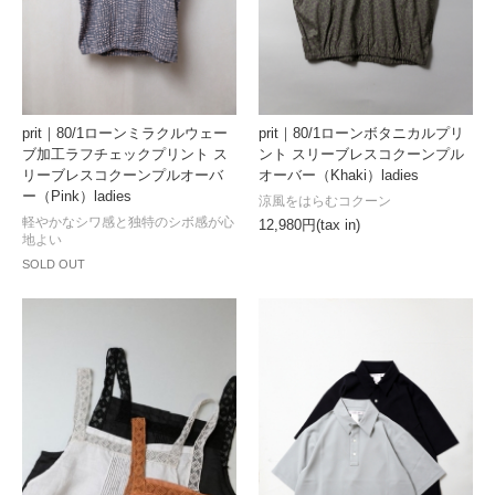
prit｜80/1ローンボタニカルプリ
prit｜80/1ローンミラクルウェー
ント スリーブレスコクーンプル
ブ加工ラフチェックプリント ス
オーバー（Khaki）ladies
リーブレスコクーンプルオーバ
ー（Pink）ladies
涼風をはらむコクーン
軽やかなシワ感と独特のシボ感が心
12,980円(tax in)
地よい
SOLD OUT