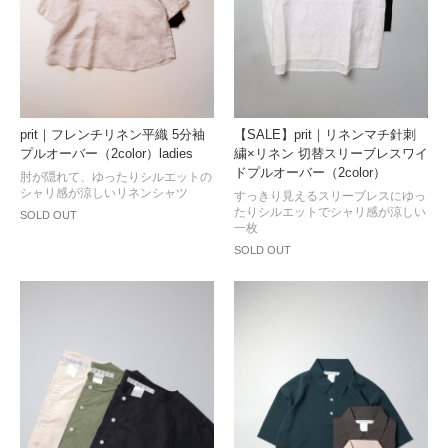
prit｜フレンチリネン平織 5分袖
【SALE】prit｜リネンマチ針刺
プルオーバー（2color）ladies
繍×リネン 切替スリーブレスワイ
ドプルオーバー（2color）
肘が隠れて、ゆったりシルエットの
シャリ感が涼しいリネンシャツ
すっきり見えるスリーブレスにゆっ
たりシルエットでシャリ感が涼しい
SOLD OUT
一枚
SOLD OUT