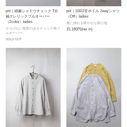
prit｜綿麻シャドウチェック 7分
prit｜100/2甘ボイル 2wayシャツ
袖クレリックプルオーバー
（Off）ladies
（2color）ladies
風に揺れる軽やかな着心地
さりげない陰影のあるチェック柄プ
15,180円(tax in)
ルオーバー
SOLD OUT