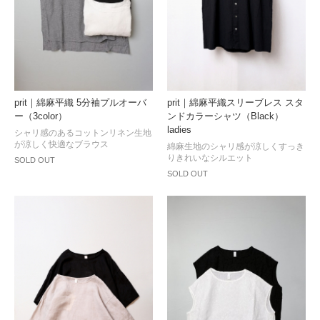
prit｜綿麻平織 5分袖プルオーバ
prit｜綿麻平織スリーブレス スタ
ー（3color）
ンドカラーシャツ（Black）
ladies
シャリ感のあるコットンリネン生地
が涼しく快適なブラウス
綿麻生地のシャリ感が涼しくすっき
りきれいなシルエット
SOLD OUT
SOLD OUT