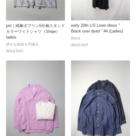
early 20th L/S Linen dress "
prit｜綿麻ポプリン5分袖スタンド
Black over dyed " #4 (Ladies)
カラーワイドシャツ（Stripe）
ladies
Black
静かな縦線を羽織る
SOLD OUT
SOLD OUT