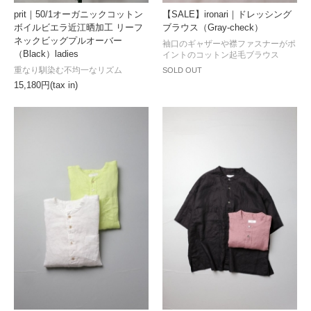
prit｜50/1オーガニックコットン
【SALE】ironari｜ドレッシング
ボイルビエラ近江晒加工 リーフ
ブラウス（Gray-check）
ネックビッグプルオーバー
袖口のギャザーや襟ファスナーがポ
（Black）ladies
イントのコットン起毛ブラウス
重なり馴染む不均一なリズム
SOLD OUT
15,180円(tax in)