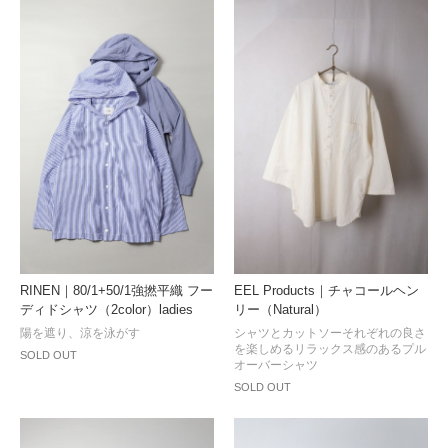
RINEN｜80/1+50/1強撚平織 フー
EEL Products｜チャコールヘン
ディドシャツ（2color）ladies
リー（Natural）
陽を遮り、涼を泳がす
シャツとカットソーそれぞれの良さ
を楽しめるリラックス感のあるプル
SOLD OUT
オーバーシャツ
SOLD OUT