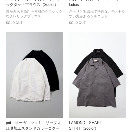
ックタックブラウス（2color）
ladies
温かみある微起毛素材のクラシック
さらりと羽織れて快適な、合わせや
なクレリックブラウス
すい丸みあるシルエット
SOLD OUT
SOLD OUT
prit｜オーガニックミニリップ近
LAMOND｜SHARI
江晒加工スタンドカラーコクー
SHIRT（2color）