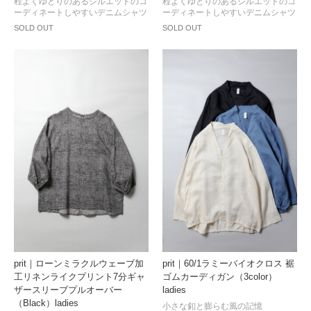
程よくゆとりのあるシルエットのコ
程よくゆとりのあるシルエットのコ
ーディネートしやすいデニムシャツ
ーディネートしやすいデニムシャツ
SOLD OUT
SOLD OUT
prit｜ローンミラクルウェーブ加
prit｜60/1ラミーバイオクロス 裾
工リネンライクプリント7分ギャ
ゴムカーディガン（3color）
ザースリーブプルオーバー
ladies
（Black）ladies
小さな釦と膨らむ風の記憶