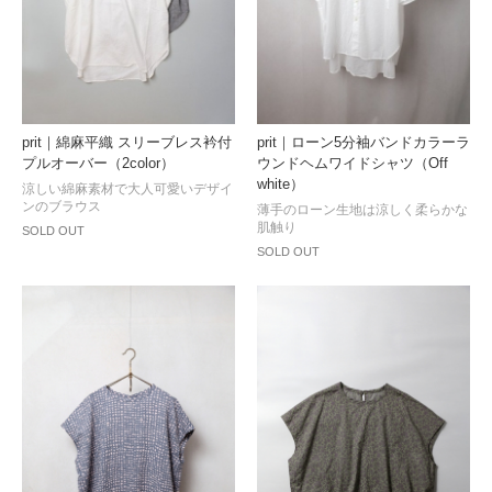
prit｜綿麻平織 スリーブレス衿付
prit｜ローン5分袖バンドカラーラ
プルオーバー（2color）
ウンドヘムワイドシャツ（Off
white）
涼しい綿麻素材で大人可愛いデザイ
ンのブラウス
薄手のローン生地は涼しく柔らかな
肌触り
SOLD OUT
SOLD OUT