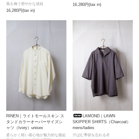
風を掬う密やかな波紋
16,280円(tax in)
16,280円(tax in)
LAMOND｜LAWN
RINEN｜ライトモールスキン ス
SKIPPER SHIRTS（Charcoal）
タンドカラーオーバーサイズシ
mens/ladies
ャツ（Ivory）unisex
汗ばむ季節を忘れる衣
柔らかく軽い着心地が魅力的な微起