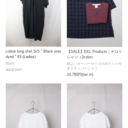
cotton long shirt S/S " Black over
【SALE】EEL Products｜チロリ
dyed " #3 (Ladies)
シャツ（2color）
Black
程よいオーバーサイズのポケット付
きスキッパーシャツ
SOLD OUT
10,780円(tax in)