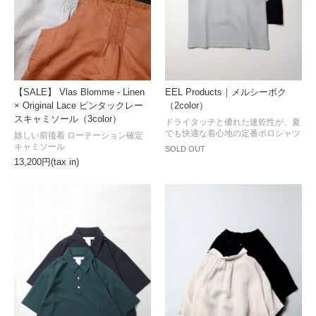
【SALE】 Vlas Blomme - Linen
EEL Products｜メルシーボク
× Original Lace ピンタックレー
（2color）
スキャミソール（3color）
ドライタッチと優れた速乾性が、夏
でも快適な着心地の定番ポロシャツ
嬉しい前後着 ローテーション確定
キャミソール
SOLD OUT
13,200円(tax in)