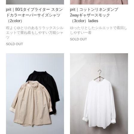
prit｜80/1タイプライター スタン
prit｜コットンリネンダンプ
ドカラーオーバーサイズシャツ
2wayギャザースモック
（2color）
（3color）ladies
程よくゆとりのあるリラックスシル
ゆったりとしたシルエットで着回し
エットで重ね着もしやすい万能シャ
しやすい一着
ツ
SOLD OUT
SOLD OUT