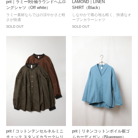
prit｜ラミー9分袖ラウンドヘムロ
LAMOND｜LINEN
ングシャツ（Off white）
SHIRT（Black）
ラミー素材ならではの涼やかさと軽
しなやかで着心地も軽く、快適なオ
さが快適
ープンカラーシャツ
SOLD OUT
SOLD OUT
prit / コットンテンセルネルミニ
prit｜リネンコットンボイル裾ゴ
チェック スタンドカラークレリ
ムカーディガン（Bluegreen）