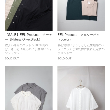
【SALE】EEL Products - チーチ
EEL Products｜メルシーボク
ー（Natural,Olive,Black）
（3color）
程よい厚みのコットン100%馬布
着心地軽いサラリとした生地感のド
は、さっと羽織るのに丁度良いシャ
ライタッチと速乾性に優れた定番の
ツジャケット
ポロシャツ
SOLD OUT
SOLD OUT