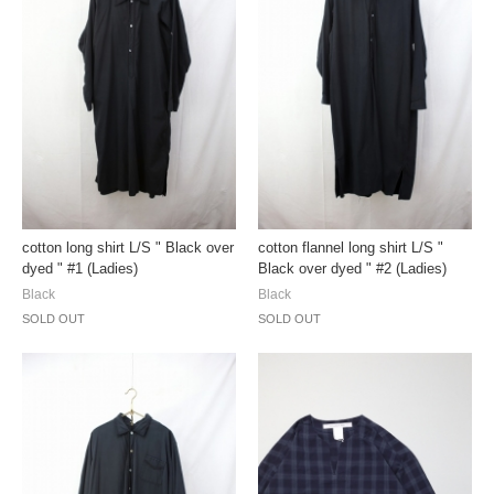
cotton long shirt L/S " Black over
cotton flannel long shirt L/S "
dyed " #1 (Ladies)
Black over dyed " #2 (Ladies)
Black
Black
SOLD OUT
SOLD OUT