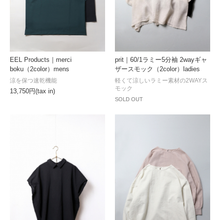
EEL Products｜merci
prit｜60/1ラミー5分袖 2wayギャ
boku（2color）mens
ザースモック（2color）ladies
涼を保つ速乾機能
軽くて涼しいラミー素材の2WAYス
モック
13,750円(tax in)
SOLD OUT