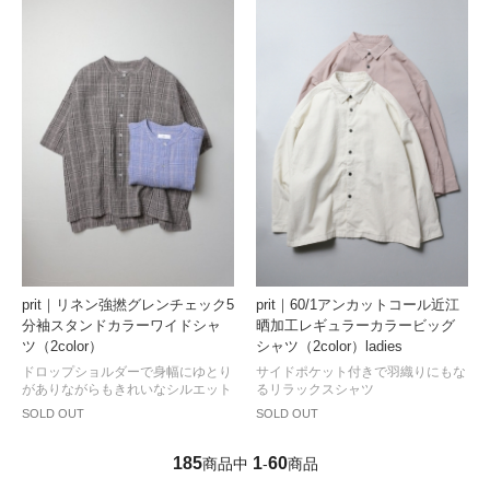
prit｜リネン強撚グレンチェック5
prit｜60/1アンカットコール近江
分袖スタンドカラーワイドシャ
晒加工レギュラーカラービッグ
ツ（2color）
シャツ（2color）ladies
ドロップショルダーで身幅にゆとり
サイドポケット付きで羽織りにもな
がありながらもきれいなシルエット
るリラックスシャツ
SOLD OUT
SOLD OUT
185
1
60
商品中
-
商品