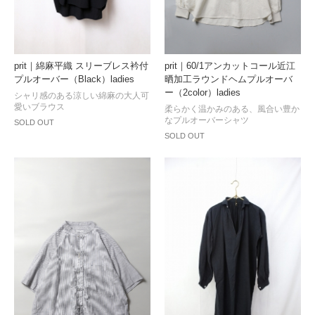
prit｜綿麻平織 スリーブレス衿付
prit｜60/1アンカットコール近江
プルオーバー（Black）ladies
晒加工ラウンドヘムプルオーバ
ー（2color）ladies
シャリ感のある涼しい綿麻の大人可
愛いブラウス
柔らかく温かみのある、風合い豊か
なプルオーバーシャツ
SOLD OUT
SOLD OUT