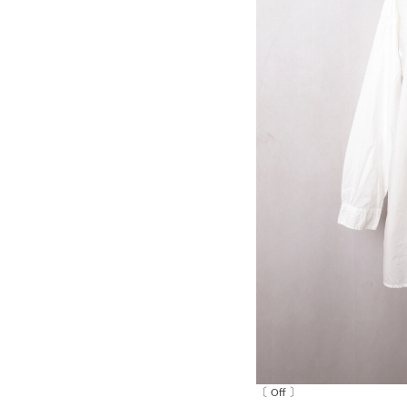
〔 Off 〕