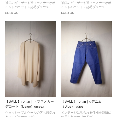
袖口のギャザーや襟ファスナーがポ
袖口のギャザーや襟ファスナーがポ
イントのコットン起毛ブラウス
イントのコットン起毛ブラウス
SOLD OUT
SOLD OUT
【SALE】ironari｜ソプラノカー
〔SALE〕ironari｜αデニム
デコート（Beige）unisex
（Blue）ladies
ウォッシャブルウールの落ち感揺れ
ビンテージに見られる仕様を随所に
るロングカーディガン
使用したテーパードデニム