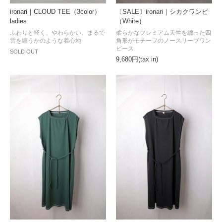
ironari｜CLOUD TEE（3color）
〔SALE〕ironari｜シカクワンピ
ladies
（White）
ふわりと軽く、やわらかい、まるで
柔らかなプレミアム天竺を纏った四
雲を纏うかのような着心地
角形がモチーフのノースリーブワン
ピース
SOLD OUT
9,680円(tax in)