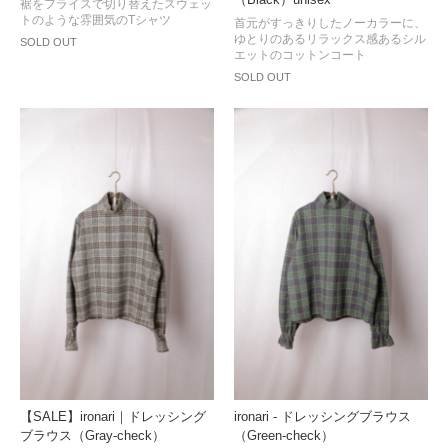
（Black）unisex
裾をフライスで切り替えたスウェッ
トのような雰囲気のTシャツ
首元がすっきりしたノーカラーに、
ゆとりのあるリラックス感あるシル
SOLD OUT
エットのコットンコート
SOLD OUT
【SALE】ironari｜ドレッシング
ironari - ドレッシングブラウス
ブラウス（Gray-check）
（Green-check）