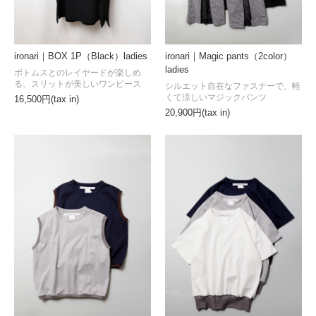
ironari｜BOX 1P（Black）ladies
ironari｜Magic pants（2color）
ladies
ボトムスとのレイヤードが楽しめ
る、スリットが美しいワンピース
シルエット自在なファスナーで、軽
くて涼しいマジックパンツ
16,500円(tax in)
20,900円(tax in)