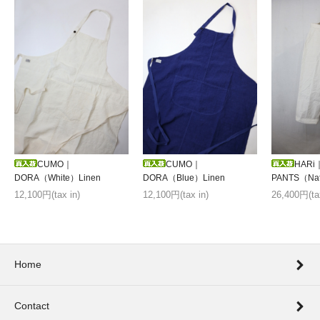
HARi
CUMO｜
CUMO｜
PANTS（Natu
DORA（White）Linen
DORA（Blue）Linen
26,400円(tax
12,100円(tax in)
12,100円(tax in)
Home
Contact