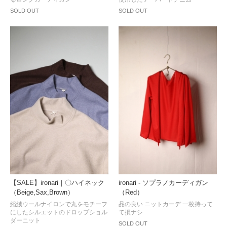
SOLD OUT
SOLD OUT
【SALE】ironari｜〇ハイネック
ironari - ソプラノカーディガン
（Beige,Sax,Brown）
（Red）
縮絨ウールナイロンで丸をモチーフ
品の良い ニットカーデ 一枚持って
にしたシルエットのドロップショル
て損ナシ
ダーニット
SOLD OUT