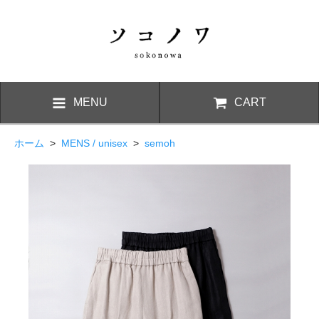
MENU
CART
ホーム
>
MENS / unisex
>
semoh