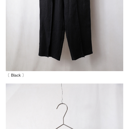
〔 Black 〕