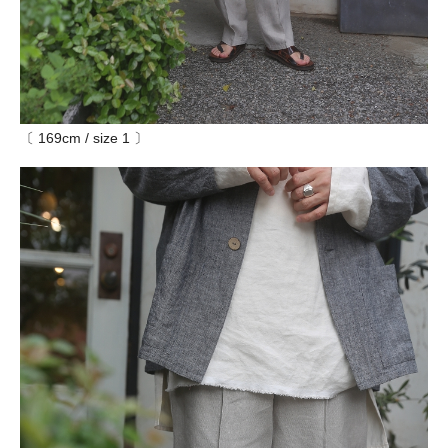
〔 169cm / size 1 〕