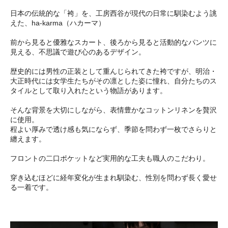
日本の伝統的な「袴」を、工房西谷が現代の日常に馴染むよう誂
えた、ha-karma（ハカーマ）
前から見ると優雅なスカート、後ろから見ると活動的なパンツに
見える、不思議で遊び心のあるデザイン。
歴史的には男性の正装として重んじられてきた袴ですが、明治・
大正時代には女学生たちがその凛とした姿に憧れ、自分たちのス
タイルとして取り入れたという物語があります。
そんな背景を大切にしながら、表情豊かなコットンリネンを贅沢
に使用。
程よい厚みで透け感も気にならず、季節を問わず一枚でさらりと
纏えます。
フロントの二口ポケットなど実用的な工夫も職人のこだわり。
穿き込むほどに経年変化が生まれ馴染む、性別を問わず長く愛せ
る一着です。