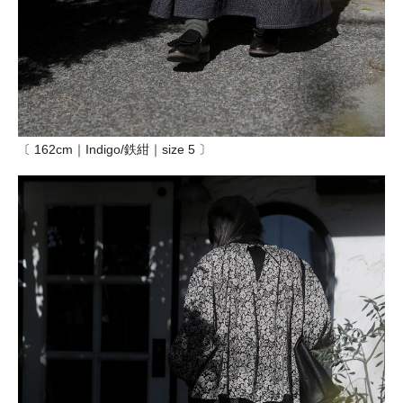
〔 162cm｜Indigo/鉄紺｜size 5 〕