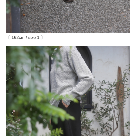
〔 162cm / size 1 〕