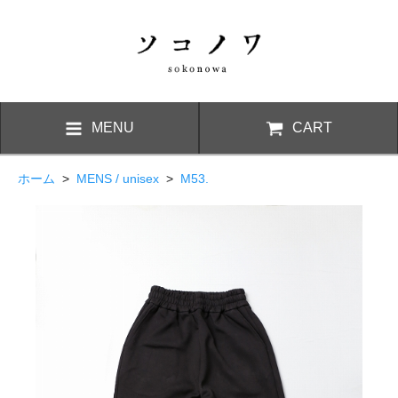
MENU
CART
ホーム
>
MENS / unisex
>
M53.