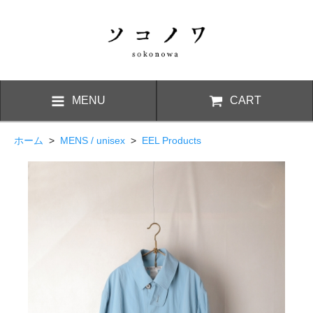
MENU
CART
ホーム
>
MENS / unisex
>
EEL Products