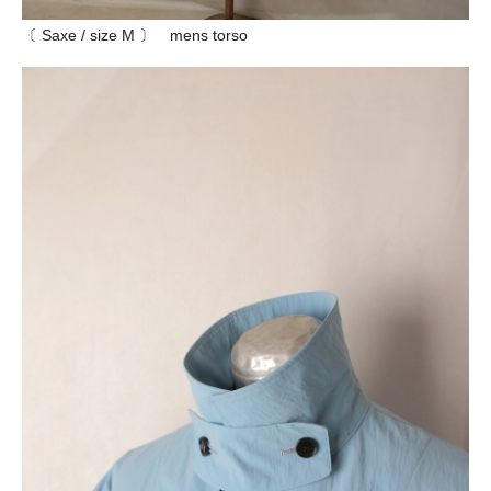
〔 Saxe / size M 〕 mens torso