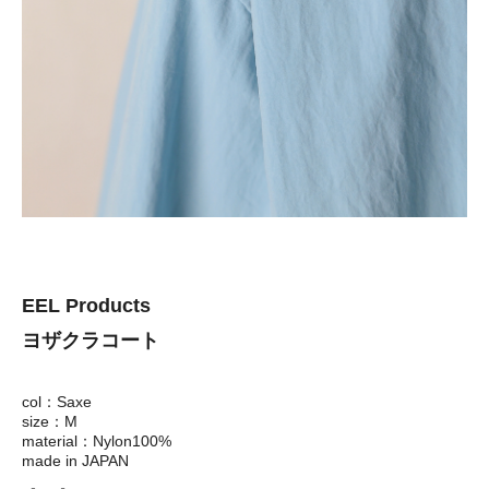
EEL Products
ヨザクラコート
col：Saxe
size：M
material：Nylon100%
made in JAPAN