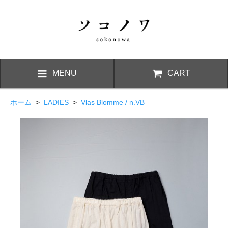
MENU
CART
ホーム
>
LADIES
>
Vlas Blomme / n.VB