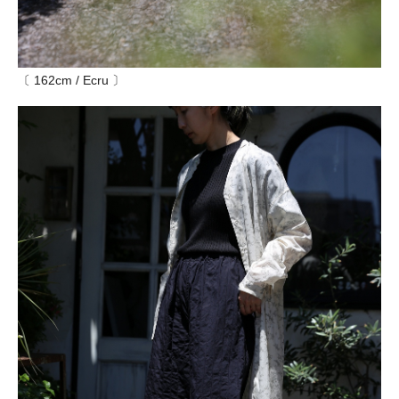
〔 162cm / Ecru 〕