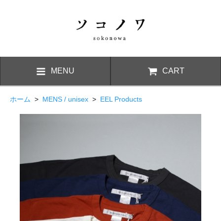
MENU
CART
ホーム
>
MENS / unisex
>
EEL Products