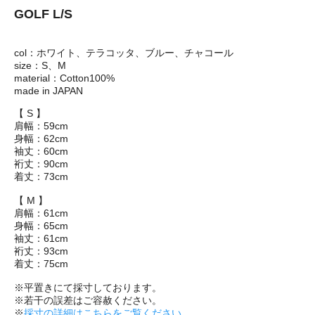
GOLF L/S
col：ホワイト、テラコッタ、ブルー、チャコール
size：S、M
material：Cotton100%
made in JAPAN
【 S 】
肩幅：59cm
身幅：62cm
袖丈：60cm
裄丈：90cm
着丈：73cm
【 M 】
肩幅：61cm
身幅：65cm
袖丈：61cm
裄丈：93cm
着丈：75cm
※平置きにて採寸しております。
※若干の誤差はご容赦ください。
※
採寸の詳細はこちらをご覧ください。