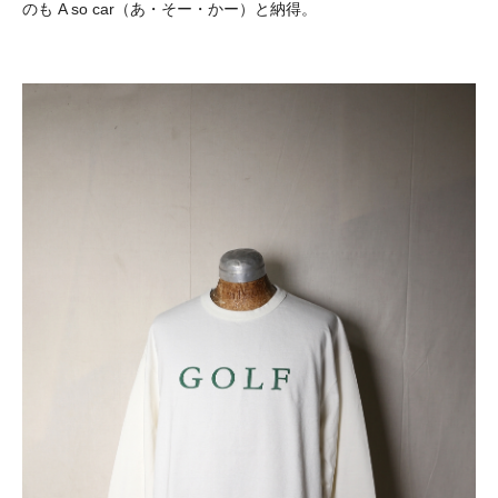
のも A so car（あ・そー・かー）と納得。