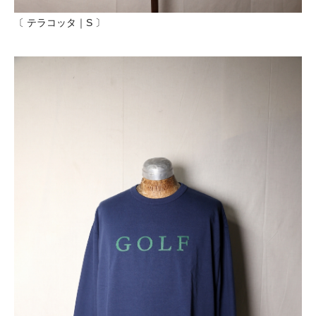
〔 テラコッタ｜S 〕