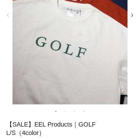
【SALE】EEL Products｜GOLF
L/S（4color）