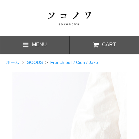
MENU
CART
ホーム
>
GOODS
>
French bull / Cion / Jake