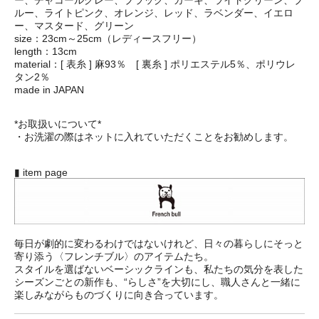
ルー、ライトピンク、オレンジ、レッド、ラベンダー、イエロ
ー、マスタード、グリーン
size：23cm～25cm（レディースフリー）
length：13cm
material：[ 表糸 ] 麻93％ [ 裏糸 ] ポリエステル5％、ポリウレ
タン2％
made in JAPAN
*お取扱いについて*
・お洗濯の際はネットに入れていただくことをお勧めします。
▮ item page
毎日が劇的に変わるわけではないけれど、日々の暮らしにそっと
寄り添う〈フレンチブル〉のアイテムたち。
スタイルを選ばないベーシックラインも、私たちの気分を表した
シーズンごとの新作も、“らしさ”を大切にし、職人さんと一緒に
楽しみながらものづくりに向き合っています。