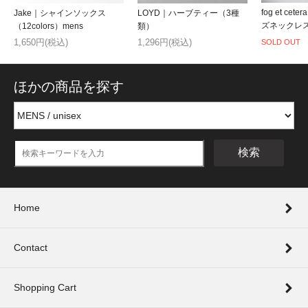
fog et ce
Jake｜シャインソックス
LOYD｜ハーブティー（3種
ズネックレ
（12colors）mens
類）
1,650円(税込)
1,296円(税込)
SOLD OUT
ほかの商品を探す
検索
Home
Contact
Shopping Cart