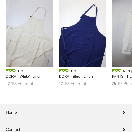
HARi
CUMO｜
CUMO｜
PANTS（Natu
DORA（White）Linen
DORA（Blue）Linen
26,400円(tax
12,100円(tax in)
12,100円(tax in)
Home
Contact