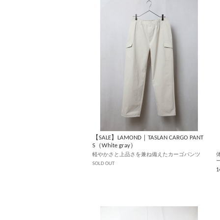
【SALE】LAMOND｜TASLAN CARGO PANT
【
S（White gray）
（
軽やかさと上品さを兼ね備えたカーゴパンツ
SOLD OUT
1