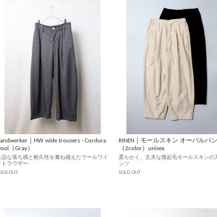
andwerker｜HW wide trousers - Cordura
RINEN｜モールスキン オーバルパ
wool（Gray）
（2color）unisex
上品な落ち感と耐久性を兼ね備えたウールワイ
柔らかく、丈夫な微起毛モールスキンの
ドトラウザー
ンツ
OLD OUT
SOLD OUT