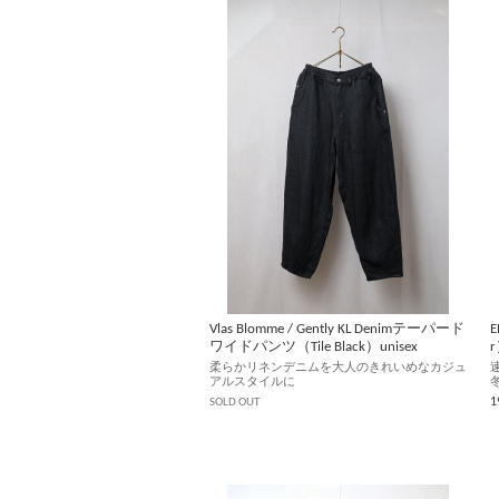
Vlas Blomme / Gently KL Denimテーパード
ワイドパンツ（Tile Black）unisex
柔らかリネンデニムを大人のきれいめなカジュ
アルスタイルに
SOLD OUT
1