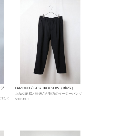
ンツ
LAMOND / EASY TROUSERS（Black）
上品な畝感と快適さが魅力のイージーパンツ
万能パ
SOLD OUT