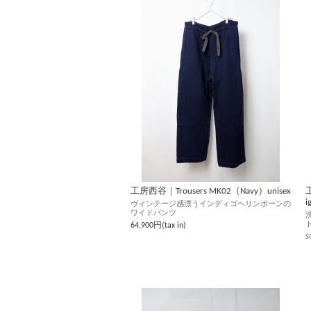
工房西谷｜Trousers MK02（Navy）unisex
工
i
ヴィンテージ感漂うインディゴヘリンボーンの
ワイドパンツ
64,900円(tax in)
S