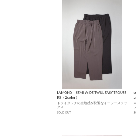
LAMOND｜SEMI WIDE TWILL EASY TROUSE
s
RS（2color）
ドライタッチの生地感が快適なイージースラッ
クス
SOLD OUT
S