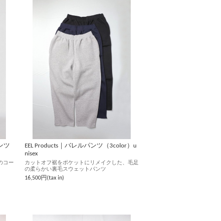
パンツ
EEL Products｜バレルパンツ（3color）u
nisex
のコー
カットオフ裾をポケットにリメイクした、毛足
の柔らかい裏毛スウェットパンツ
16,500円(tax in)