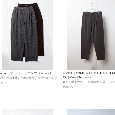
ironari｜ピラミッドパンツ（2color）
YONCA｜COMFORT TECH FLEECE SLIM
TS（Moss Charcoal）
凸凹した格子状の生地が特徴的なウールパンツ
暖かく動きやすく、防風撥水のスリムパ
OLD OUT
SOLD OUT