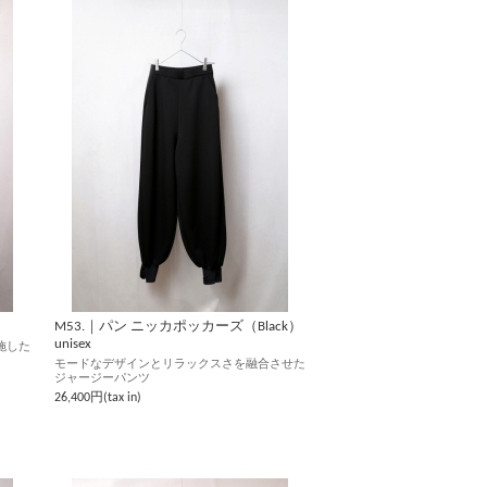
M53.｜パン ニッカポッカーズ（Black）
unisex
施した
モードなデザインとリラックスさを融合させた
ジャージーパンツ
26,400円(tax in)