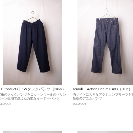
EEL Products｜CWクックパンツ（Navy）
semoh｜Action Denim Pants（Blue）
定番のクックパンツをコットンウールのヘリン
両サイドに大きなアクションプリーツを
ボーン生地で誂えた万能なイージーパンツ
新型のデニムパンツ
OLD OUT
SOLD OUT