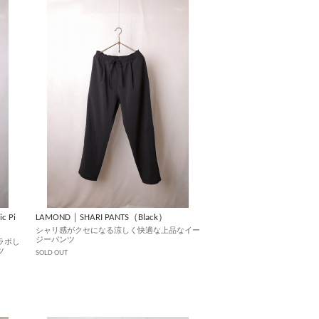
c Pi
LAMOND｜SHARI PANTS（Black）
）
シャリ感がクセになる涼しく快適な上品なイー
ジーパンツ
ラボし
ツ
SOLD OUT