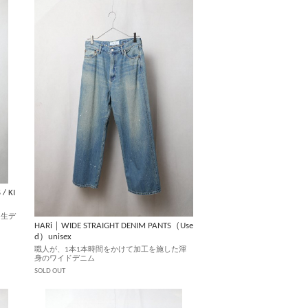
/ KI
る生デ
HARi｜WIDE STRAIGHT DENIM PANTS（Use
d）unisex
職人が、1本1本時間をかけて加工を施した渾
身のワイドデニム
SOLD OUT