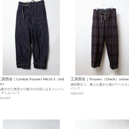
房西谷｜Combat Trousers MK10-3（Ind
工房西谷｜Trousers（Check）unisex
go）
個性際立つ、極上な履き心地のウールカ
パンツ
洗練された無骨さが魅力の主役になるコンバッ
トデニムパンツ
SOLD OUT
OLD OUT