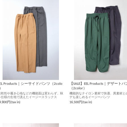
EEL Products｜シーサイドパンツ（2colo
【SALE】EEL Products｜デザート
r）
（2color）
速乾性や履き心地などの機能面は変わらず、秋
機能的なナイロン素材で快適、異素材と
冬仕様の生地で誂えたイージースラックス
デも楽しめるイージーパンツ
9,800円(tax in)
16,500円(tax in)