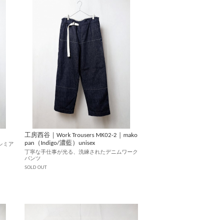
工房西谷｜Work Trousers MK02-2｜mako
pan（Indigo/濃藍）unisex
シミア
丁寧な手仕事が光る、洗練されたデニムワーク
パンツ
SOLD OUT