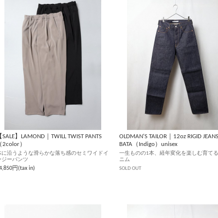
SALE】LAMOND｜TWILL TWIST PANTS
OLDMAN'S TAILOR｜12oz RIGID JEANS 
2color）
BATA（Indigo）unisex
体に沿うような滑らかな落ち感のセミワイドイ
一生ものの1本、経年変化を楽しむ育て
ージーパンツ
ニム
SOLD OUT
4,850円(tax in)