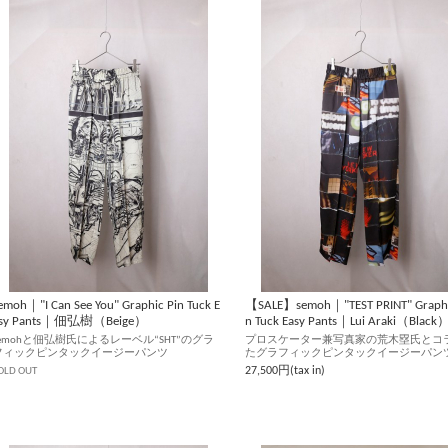
emoh｜"I Can See You" Graphic Pin Tuck E
【SALE】semoh｜"TEST PRINT" Graphi
asy Pants｜佃弘樹（Beige）
n Tuck Easy Pants｜Lui Araki（Black
semohと佃弘樹氏によるレーベル“SHT”のグラ
プロスケーター兼写真家の荒木塁氏とコ
フィックピンタックイージーパンツ
たグラフィックピンタックイージーパン
OLD OUT
27,500円(tax in)