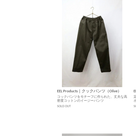
EEL Products｜クックパンツ（Olive）
コックパンツをモチーフに作られた、丈夫な高
密度コットンのイージーパンツ
SOLD OUT
S