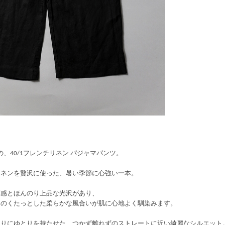
）の、40/1フレンチリネン パジャマパンツ。
リネンを贅沢に使った、暑い季節に心強い一本。
涼感とほんのり上品な光沢があり、
はのくたっとした柔らかな風合いが肌に心地よく馴染みます。
周りにゆとりを持たせた、つかず離れずのストレートに近い綺麗なシルエット