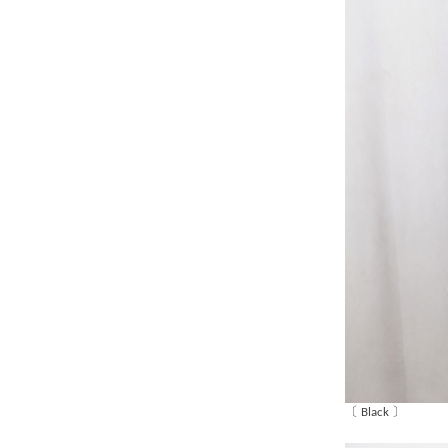
〔 Black 〕