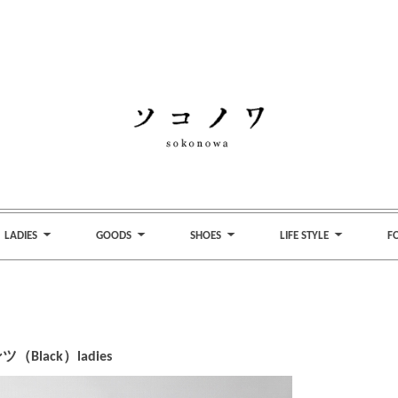
LADIES
GOODS
SHOES
LIFE STYLE
F
Black）ladies