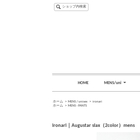
ショップ内検索
HOME
MENS/uni
ホーム
>
MENS / unisex
>
ironari
ホーム
>
MENS - PANTS
ironari｜Augustar slax（2color）mens