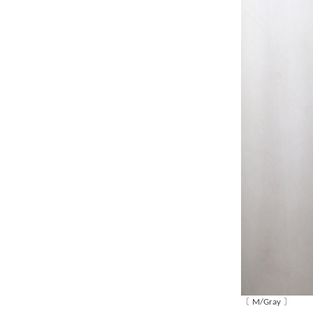
〔 M/Gray 〕