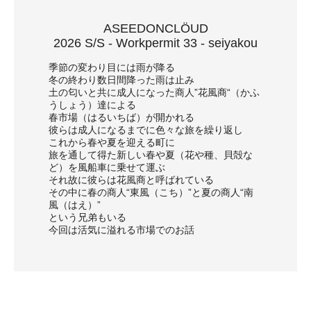
ASEEDONCLÖUD
2026 S/S - Workpermit 33 - seiyakou
季節の変わり目には雨が降る
冬の終わり数日間降った雨は止み
土の匂いと共に成人になった商人”花風商“（かふ
うしょう）達による
春市場（はるいちば）が開かれる
彼らは成人になるまでに色々な旅を繰り返し
これから春や夏を迎える町に
旅を通して得た新しい春や夏（花や種、貝殻な
ど）を風船車に乗せて運ぶ
それ故に彼らは花風商と呼ばれている
その中に春の商人“東風（こち）”と夏の商人“南
風（はえ）”
という兄弟もいる
今回は活気に溢れる市場でのお話