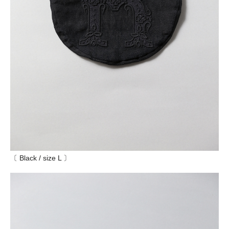
〔 Black / size L 〕