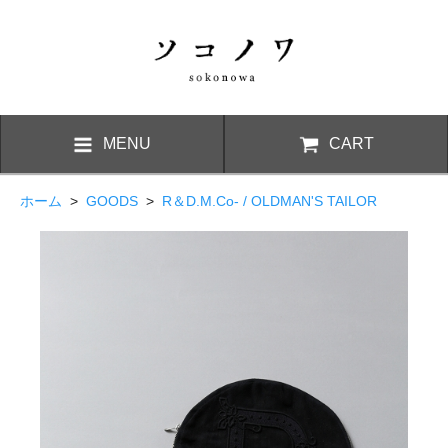
MENU
CART
ホーム
>
GOODS
>
R＆D.M.Co- / OLDMAN'S TAILOR