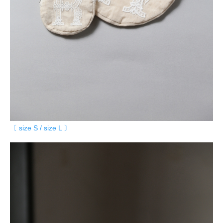
〔 size S / size L 〕