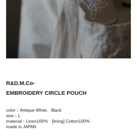
R&D.M.Co-
EMBROIDERY CIRCLE POUCH
color：Antique White、Black
size：L
material：Linen100% [lining] Cotton100%
made in JAPAN