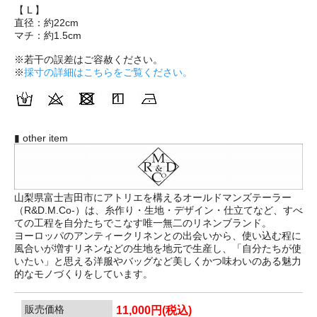
【 L 】
直径：約22cm
マチ：約1.5cm
※若干の誤差はご容赦ください。
※
採寸の詳細はこちらをご覧ください。
▮ other item
山梨県富士吉田市にアトリエを構えるオールドマンズテーラー
（R&D.M.Co-）は、糸作り・生地・デザイン・仕立てなど、すべ
ての工程を自分たちでこなす唯一無二のリネンブランド。
ヨーロッパのアンティークリネンとの出会いから、使い込む程に
風合いが増すリネンなどの生地を地元で生産し、「自分たちが使
いたい」と思える洋服やバッグなど美しくかつ味わいのある魅力
的なモノづくりをしています。
販売価格
11,000円(税込)