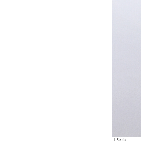
〔 Sepia 〕