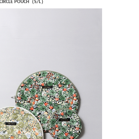
 CIRCLE POUCH（S/L）