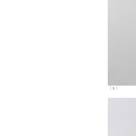
〔 S 〕