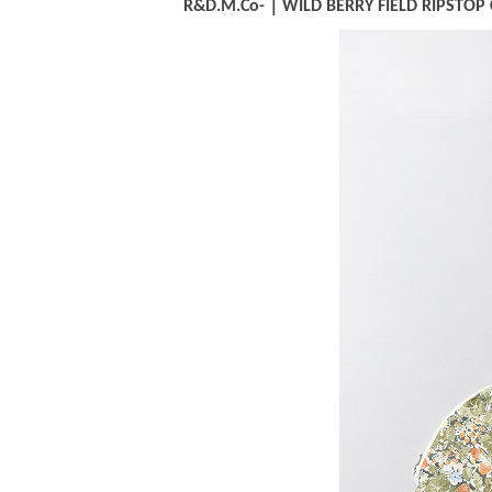
R&D.M.Co-｜WILD BERRY FIELD RIPSTOP