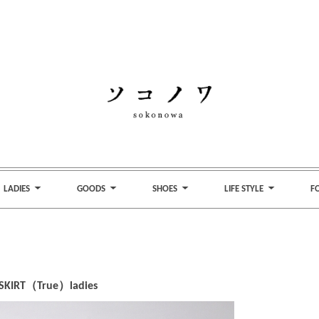
LADIES
GOODS
SHOES
LIFE STYLE
F
 SKIRT（True）ladies