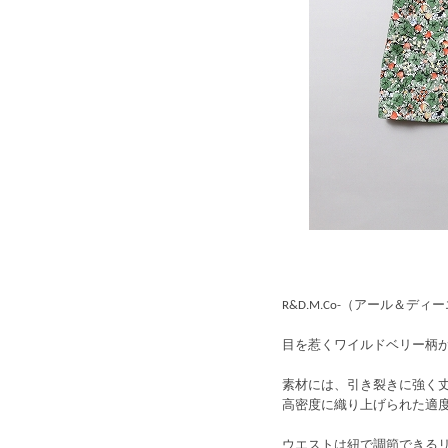
R&D.M.Co-（アール＆ディーエムコ
目を惹くワイルドベリー柄
素材には、引き裂きに強く
高密度に織り上げられた適
ウエストは紐で調節できる