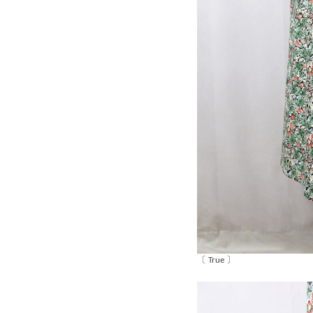
〔 True 〕