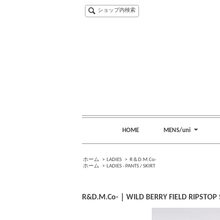
ショップ内検索
HOME
MENS/uni
ホーム
>
LADIES
>
R＆D.M.Co-
ホーム
>
LADIES - PANTS / SKIRT
R&D.M.Co-｜WILD BERRY FIELD RIPSTOP