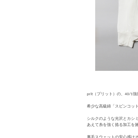
prit（プリット）の、40
希少な高級綿「スビンコッ
シルクのような光沢とカシ
あえて糸を強く捻る加工を
裏毛スウェットの安心感は