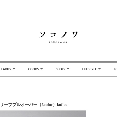
LADIES
GOODS
SHOES
LIFE STYLE
F
ーブプルオーバー（3color）ladies