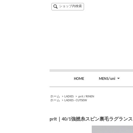
ショップ内検索
HOME
MENS/uni
ホーム
>
LADIES
>
prit / RINEN
ホーム
>
LADIES - CUTSEW
prit｜40/1強撚糸スビン裏毛ラグランスリ