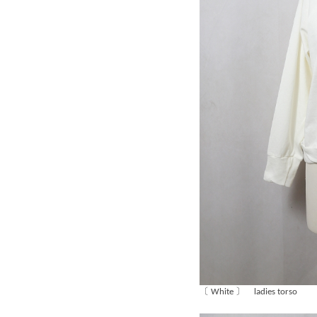
〔 White 〕 ladies torso