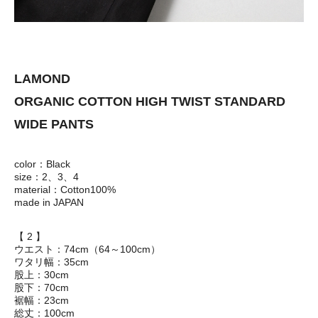
LAMOND
ORGANIC COTTON HIGH TWIST STANDARD
WIDE PANTS
color：Black
size：2、3、4
material：Cotton100%
made in JAPAN
【 2 】
ウエスト：74cm（64～100cm）
ワタリ幅：35cm
股上：30cm
股下：70cm
裾幅：23cm
総丈：100cm