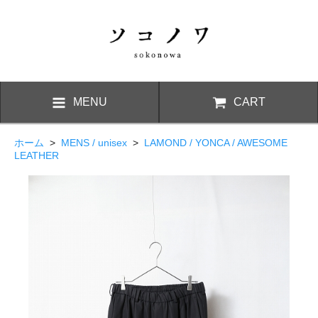
MENU
CART
ホーム
>
MENS / unisex
>
LAMOND / YONCA / AWESOME
LEATHER