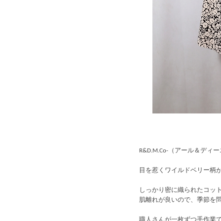
R&D.M.Co-（アール＆ディーエム
目を惹くワイルドベリー柄
しっかり密に織られたコッ
肌離れが良いので、季節を
職人さんが一枚ずつ手作業