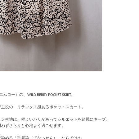
コー）の、WILD BERRY POCKET SKIRT。
が主役の、リラックス感あるポケットスカート。
トン生地は、程よいハリがあってシルエットを綺麗にキープ。
問わずさらりと心地よく過ごせます。
で染める「手擦染（てなっせん）」ならではの、