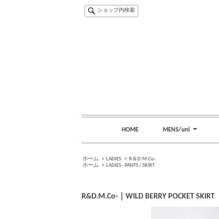
ショップ内検索
HOME
MENS/uni
ホーム
>
LADIES
>
R＆D.M.Co-
ホーム
>
LADIES - PANTS / SKIRT
R&D.M.Co-｜WILD BERRY POCKET SKIRT（