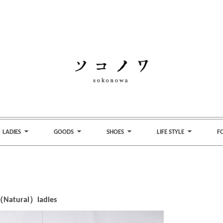
LADIES
GOODS
SHOES
LIFE STYLE
F
Natural）ladies