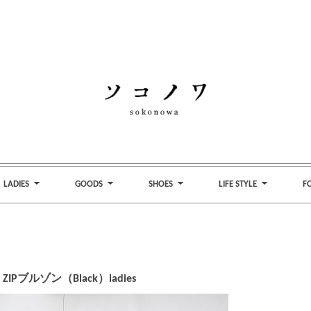
LADIES
GOODS
SHOES
LIFE STYLE
F
ブルゾン（Black）ladies