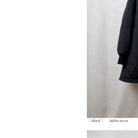
〔 Black 〕 ladies torso