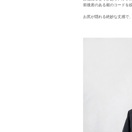
前後差のある裾のコードを
お尻が隠れる絶妙な丈感で