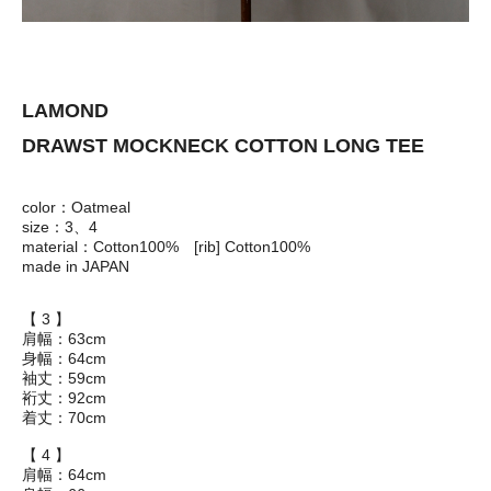
LAMOND
DRAWST MOCKNECK COTTON LONG TEE
color：Oatmeal
size：3、4
material：Cotton100% [rib] Cotton100%
made in JAPAN
【 3 】
肩幅：63cm
身幅：64cm
袖丈：59cm
裄丈：92cm
着丈：70cm
【 4 】
肩幅：64cm