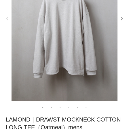
LAMOND｜DRAWST MOCKNECK COTTON
LONG TEE（Oatmeal）mens