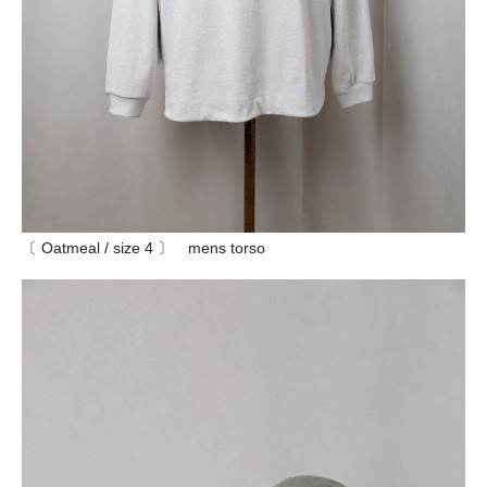
〔 Oatmeal / size 4 〕 mens torso