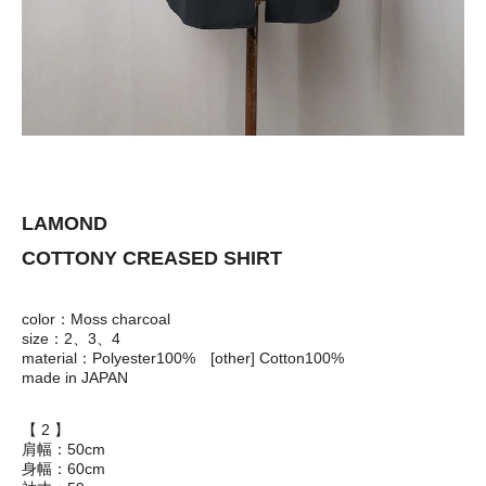
LAMOND
COTTONY CREASED SHIRT
color：Moss charcoal
size：2、3、4
material：Polyester100% [other] Cotton100%
made in JAPAN
【 2 】
肩幅：50cm
身幅：60cm