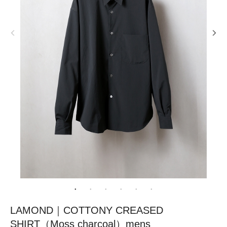
LAMOND｜COTTONY CREASED
SHIRT（Moss charcoal）mens