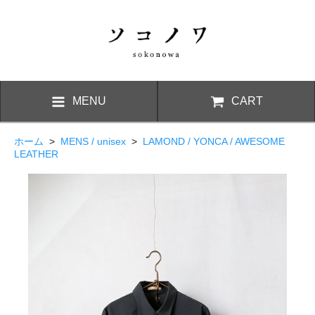
MENU
CART
ホーム
>
MENS / unisex
>
LAMOND / YONCA / AWESOME
LEATHER