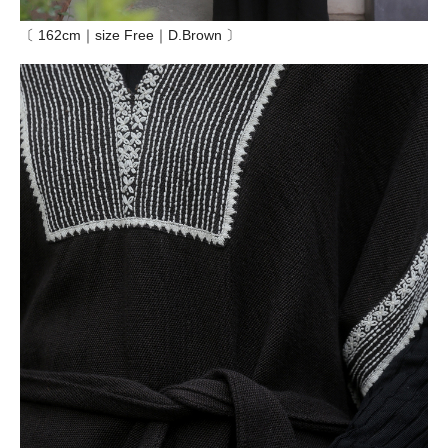
〔 162cm｜size Free｜D.Brown 〕