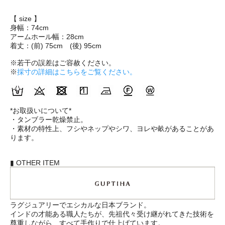
【 size 】
身幅：74cm
アームホール幅：28cm
着丈：(前) 75cm (後) 95cm
※若干の誤差はご容赦ください。
※
採寸の詳細はこちらをご覧ください。
*お取扱いについて*
・タンブラー乾燥禁止。
・素材の特性上、フシやネップやシワ、ヨレや畝があることがあ
ります。
▮ OTHER ITEM
ラグジュアリーでエシカルな日本ブランド。
インドの才能ある職人たちが、先祖代々受け継がれてきた技術を
尊重しながら、すべて手作りで仕上げています。