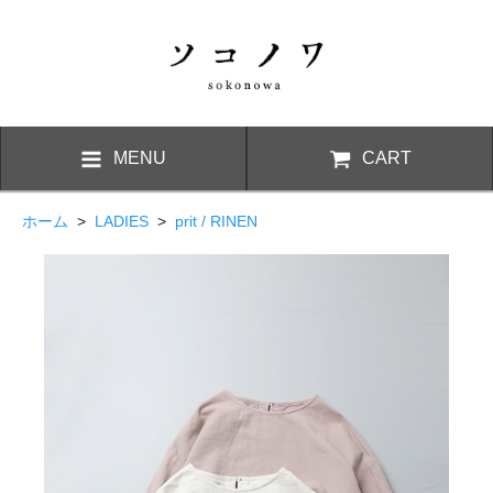
MENU
CART
ホーム
>
LADIES
>
prit / RINEN