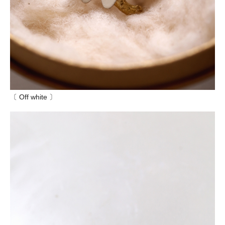
〔 Off white 〕