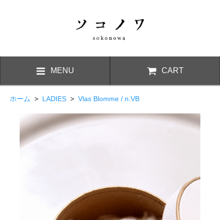
MENU
CART
ホーム
>
LADIES
>
Vlas Blomme / n.VB