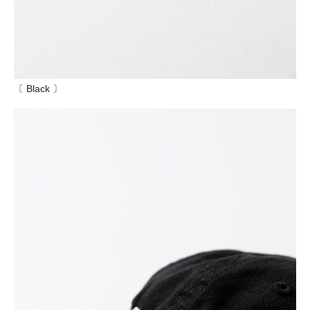
〔 Black 〕