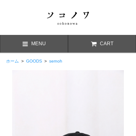
MENU
CART
ホーム
>
GOODS
>
semoh