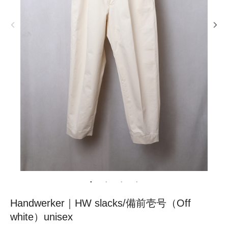
Handwerker｜HW slacks/備前壱号（Off
white）unisex