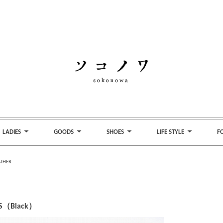
LADIES
GOODS
SHOES
LIFE STYLE
F
ATHER
TS（Black）