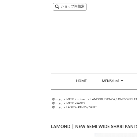
ショップ内検索
HOME
MENS/uni
ホーム
>
MENS / unisex
>
LAMOND / YONCA / AWESOME LE
ホーム
>
MENS - PANTS
ホーム
>
LADIES - PANTS / SKIRT
LAMOND｜NEW SEMI WIDE SHARI PAN