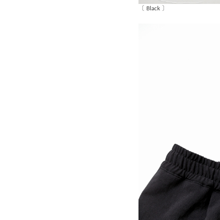
〔 Black 〕