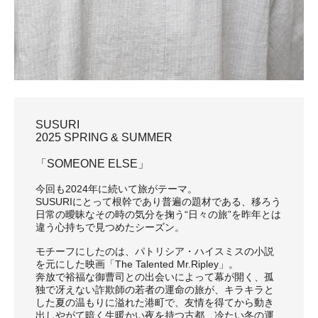
SUSURI
2025 SPRING & SUMMER
「SOMEONE ELSE」
今回も2024年に続いて旅がテーマ。
SUSURIにとって根幹であり普遍の題材である、移ろう
日常の曖昧なその時の気分を掬う“日々の旅”を昨年とは
違う心持ちで見つめたシーズン。
モチーフにしたのは、パトリシア・ハイスミスの小説
を元にした映画「The Talented Mr.Ripley」。
奔放で裕福な御曹司との出会いによって幕が開く、孤
独で冴えない詐欺師の若者の運命の旅が、キラキラと
した夏の温もりに溢れた港町で、友情を得てから動き
出しやがて暗く生暖かい夜を持つ古都、冷たい冬の運