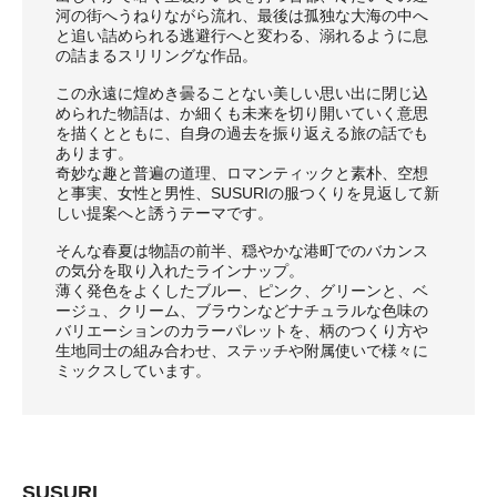
河の街へうねりながら流れ、最後は孤独な大海の中へ
と追い詰められる逃避行へと変わる、溺れるように息
の詰まるスリリングな作品。
この永遠に煌めき曇ることない美しい思い出に閉じ込
められた物語は、か細くも未来を切り開いていく意思
を描くとともに、自身の過去を振り返える旅の話でも
あります。
奇妙な趣と普遍の道理、ロマンティックと素朴、空想
と事実、女性と男性、SUSURIの服つくりを見返して新
しい提案へと誘うテーマです。
そんな春夏は物語の前半、穏やかな港町でのバカンス
の気分を取り入れたラインナップ。
薄く発色をよくしたブルー、ピンク、グリーンと、ベ
ージュ、クリーム、ブラウンなどナチュラルな色味の
バリエーションのカラーパレットを、柄のつくり方や
生地同士の組み合わせ、ステッチや附属使いで様々に
ミックスしています。
SUSURI