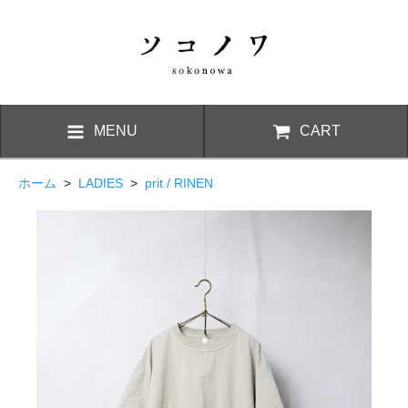
MENU
CART
ホーム
>
LADIES
>
prit / RINEN