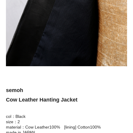
semoh
Cow Leather Hanting Jacket
col：Black
size：2
material：Cow Leather100% [lining] Cotton100%
made in JAPAN