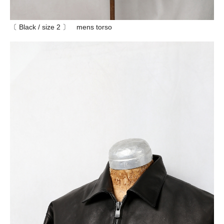
〔 Black / size 2 〕 mens torso