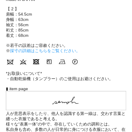
【 2 】
肩幅：54.5cm
身幅：63cm
袖丈：56cm
裄丈：85cm
着丈：68cm
※若干の誤差はご容赦ください。
※
採寸の詳細はこちらをご覧ください。
*お取扱いについて*
・自動乾燥機（タンブラー）のご使用はお避けください。
▮ item page
人が意思表示をしたり、他人を認識する第一線は、交わす言葉と
纏った衣服であると考える。
様々な“表裏一体”の中で、存在していくための調和とは。
私自身も含め、多数の人が日常的に身につける衣服において、在