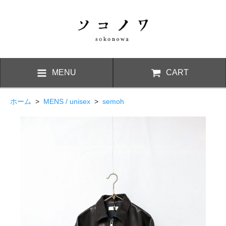
MENU
CART
ホーム
>
MENS / unisex
>
semoh