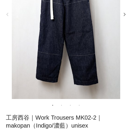
工房西谷｜Work Trousers MK02-2｜
makopan（Indigo/濃藍）unisex