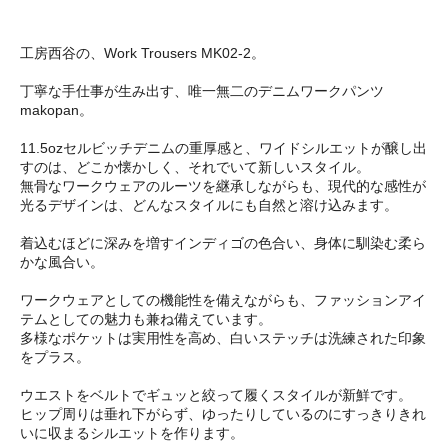
工房西谷の、Work Trousers MK02-2。
丁寧な手仕事が生み出す、唯一無二のデニムワークパンツ
makopan。
11.5ozセルビッチデニムの重厚感と、ワイドシルエットが醸し出
すのは、どこか懐かしく、それでいて新しいスタイル。
無骨なワークウェアのルーツを継承しながらも、現代的な感性が
光るデザインは、どんなスタイルにも自然と溶け込みます。
着込むほどに深みを増すインディゴの色合い、身体に馴染む柔ら
かな風合い。
ワークウェアとしての機能性を備えながらも、ファッションアイ
テムとしての魅力も兼ね備えています。
多様なポケットは実用性を高め、白いステッチは洗練された印象
をプラス。
ウエストをベルトでギュッと絞って履くスタイルが新鮮です。
ヒップ周りは垂れ下がらず、ゆったりしているのにすっきりきれ
いに収まるシルエットを作ります。