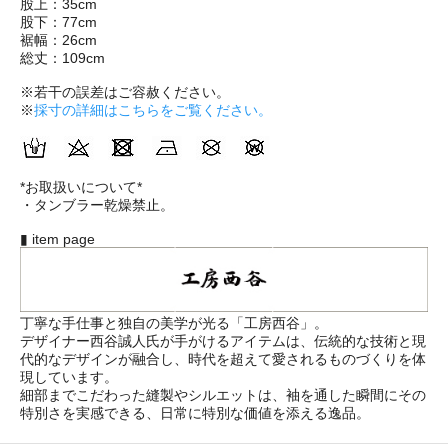
股上：35cm
股下：77cm
裾幅：26cm
総丈：109cm
※若干の誤差はご容赦ください。
※
採寸の詳細はこちらをご覧ください。
*お取扱いについて*
・タンブラー乾燥禁止。
▮ item page
丁寧な手仕事と独自の美学が光る「工房西谷」。
デザイナー西谷誠人氏が手がけるアイテムは、伝統的な技術と現
代的なデザインが融合し、時代を超えて愛されるものづくりを体
現しています。
細部までこだわった縫製やシルエットは、袖を通した瞬間にその
特別さを実感できる、日常に特別な価値を添える逸品。