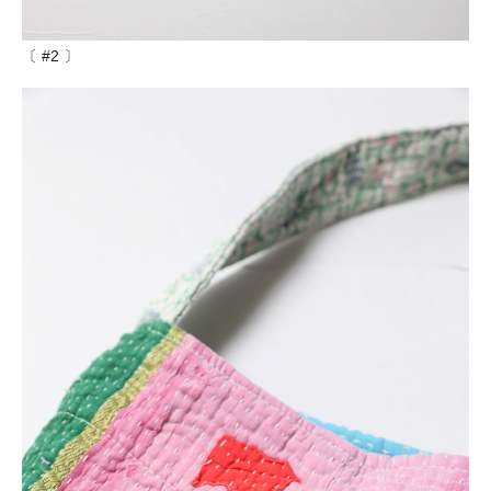
〔 #2 〕