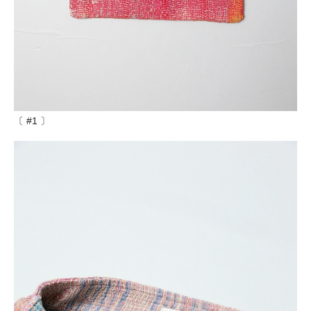
〔 #1 〕