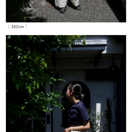
〔 162cm 〕