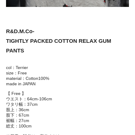
R&D.M.Co-
TIGHTLY PACKED COTTON RELAX GUM
PANTS
col：Terrier
size：Free
material：Cotton100%
made in JAPAN
【 Free 】
ウエスト：64cm-106cm
ワタリ幅：37cm
股上：36cm
股下：67cm
裾幅：27cm
総丈：100cm