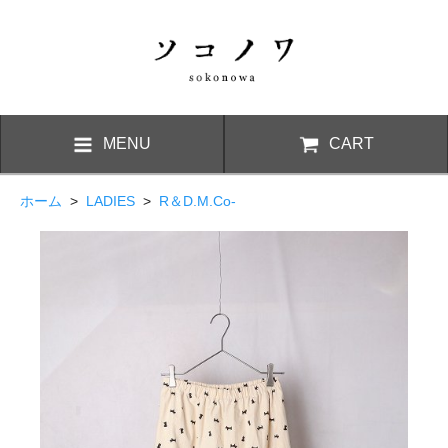
MENU
CART
ホーム
>
LADIES
>
R＆D.M.Co-