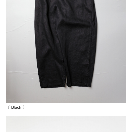
〔 Black 〕