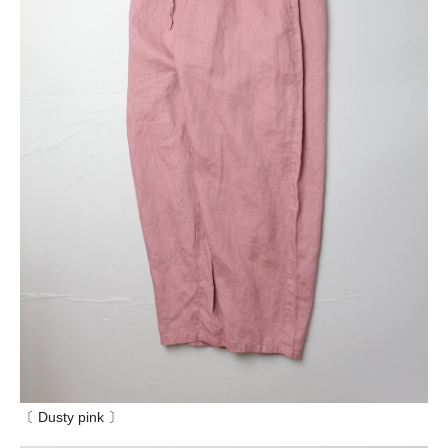
〔 Dusty pink 〕