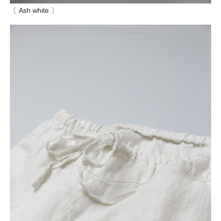
〔 Ash white 〕