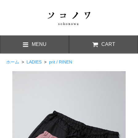
MENU
CART
ホーム
>
LADIES
>
prit / RINEN