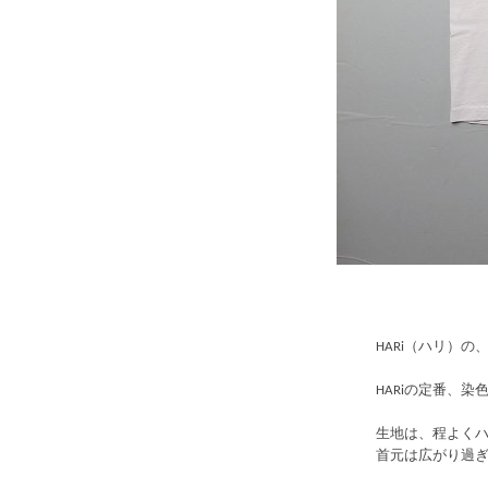
HARi（ハリ）の、"H 
HARiの定番、
生地は、程よくハ
首元は広がり過