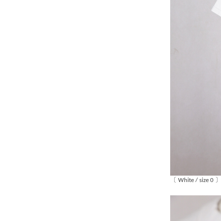
〔 White / size 0 