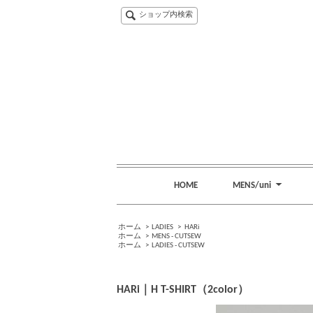
ショップ内検索
HOME
MENS/uni
ホーム
>
LADIES
>
HARi
ホーム
>
MENS - CUTSEW
ホーム
>
LADIES - CUTSEW
HARi｜H T-SHIRT（2color）