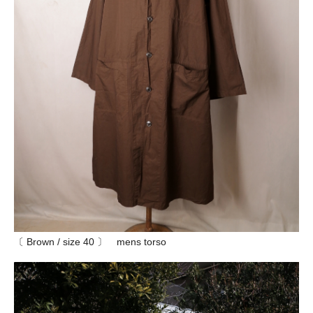
〔 Brown / size 40 〕 mens torso