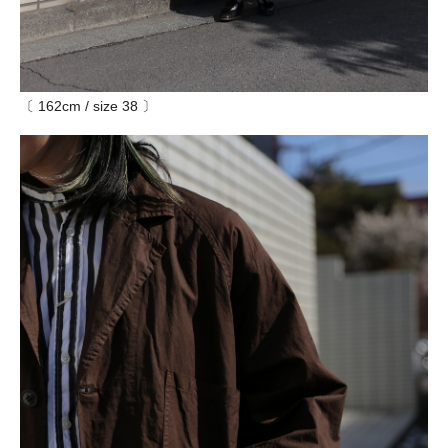
〔 162cm / size 38 〕