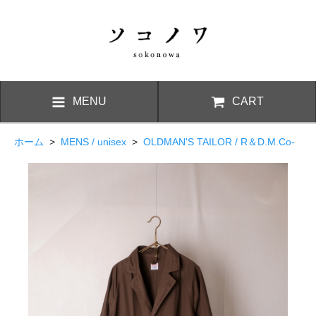
MENU
CART
ホーム
>
MENS / unisex
>
OLDMAN'S TAILOR / R＆D.M.Co-