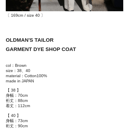
〔 169cm / size 40 〕
OLDMAN'S TAILOR
GARMENT DYE SHOP COAT
col：Brown
size：38、40
material：Cotton100%
made in JAPAN
【 38 】
身幅：70cm
裄丈：88cm
着丈：112cm
【 40 】
身幅：73cm
裄丈：90cm