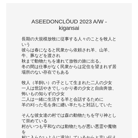
ASEEDONCLÖUD 2023 A/W -
kigansai
長期の大規模放牧に従事する人々のことを牧人と
いう
彼らは春になると民衆から依頼され羊、山羊、
牛、豚などを渡され
秋まで動物たちを連れて放牧の旅に出る。
冬の間は仕事がなく民衆からは定住を望まれず居
場所のない存在でもある
牧人（羊飼い）の子として生まれた二人の少女
一人は世話やきでしっかり者の少女と自由奔放、
怖いもの知らずの少女
二人は一緒に生活する羊と会話するために
羊の刈った毛を身に纏い羊たちと対話していた
そんな彼女達の村では森の動物たちを守り神とし
て崇めている
村がいつも平和なのは動物たちが悪い悪霊や魔物
を
村に入らないように退治しているからと言い伝え