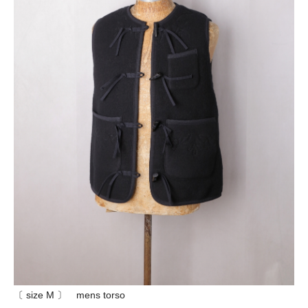
〔 size M 〕 mens torso