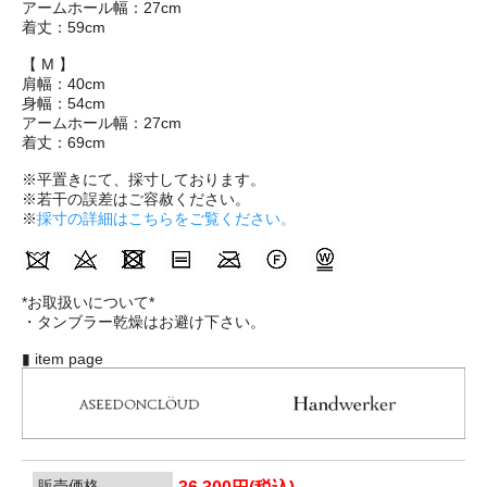
アームホール幅：27cm
着丈：59cm
【 M 】
肩幅：40cm
身幅：54cm
アームホール幅：27cm
着丈：69cm
※平置きにて、採寸しております。
※若干の誤差はご容赦ください。
※
採寸の詳細はこちらをご覧ください。
*お取扱いについて*
・タンブラー乾燥はお避け下さい。
▮ item page
販売価格