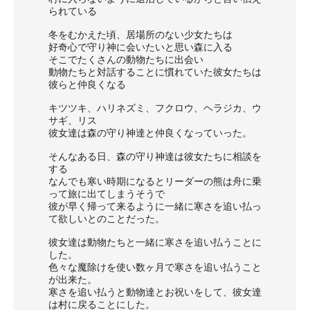
られている
冬をむかえた頃、居場所のない少女たちは
好奇心で守り神に会いたいと思い森に入る
そこでたくさんの動物たちに出会い
動物たちと対話することに慣れていた彼女たちは
彼らと仲良くなる
キツツキ、ハリネズミ、フクロウ、ヘラジカ、ウ
サギ、リス
彼女達は森の守り神達と仲良くなっていった。
そんなある日、森の守り神達は彼女たちに相談を
する
なんでも寒い時期になるとリーダーの熊は舟に乗
って旅に出てしまうそうで
彼が早く帰って来るように一緒に寒さを追い払っ
て欲しいとのことだった。
彼女達は動物たちと一緒に寒さを追い払うことに
した。
色々な魔除けを使い数ヶ月で寒さを追い払うこと
が出来た。
寒さを追い払うと動物達とお祝いをして、彼女達
は村に戻ることにした。