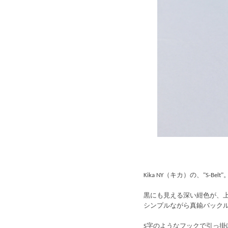
Kika NY（キカ）の、"S-Belt"
黒にも見える深い紺色が、
シンプルながら真鍮バック
S字のようなフックで引っ