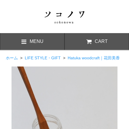
MENU
CART
ホーム
>
LIFE STYLE・GIFT
>
Hatuka woodcraft｜花田美香