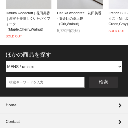
Hatuka woodcraft｜花田美香
Hatuka woodcraft｜花田美香
French Bu
｜果実を美味しくいただくフ
- 黄金比の卓上鏡
クス（Mint,D
ォーク
（Ork,Walnut）
Green,Gray
（Maple,Cherry,Walnut）
5,720円(税込)
SOLD OUT
SOLD OUT
ほかの商品を探す
検索
Home
Contact