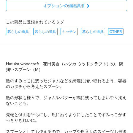
オプションの値段詳細
この商品に登録されているタグ
暮らしの道具
暮らしの道具
キッチン
暮らしの道具
OTHER
Hatuka woodcraft｜花田美香（ハツカ ウッドクラフト）の、隅
掬いスプーン（M）
瓶のすみっこに残ったジャムなどを綺麗に掬い取れるよう、容器
のカタチから考えたスプーン。
瓶の形状も様々で、ジャムやバターが隅に残ってしまい中々掬え
ないことも。
先端と側面を平らにし、瓶に沿うようにしたことですみっこがす
っきりきれいに。
スプーンとしても使えるので、カップや瓶入りのスイーツも最後