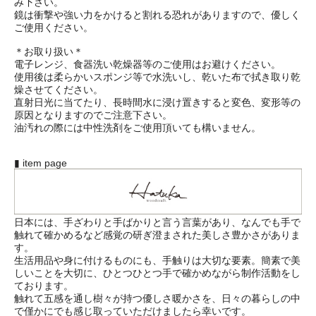
み下さい。
鏡は衝撃や強い力をかけると割れる恐れがありますので、優しく
ご使用ください。
＊お取り扱い＊
電子レンジ、食器洗い乾燥器等のご使用はお避けください。
使用後は柔らかいスポンジ等で水洗いし、乾いた布で拭き取り乾
燥させてください。
直射日光に当てたり、長時間水に浸け置きすると変色、変形等の
原因となりますのでご注意下さい。
油汚れの際には中性洗剤をご使用頂いても構いません。
▮ item page
日本には、手ざわりと手ばかりと言う言葉があり、なんでも手で
触れて確かめるなど感覚の研ぎ澄まされた美しさ豊かさがありま
す。
生活用品や身に付けるものにも、手触りは大切な要素。簡素で美
しいことを大切に、ひとつひとつ手で確かめながら制作活動をし
ております。
触れて五感を通し樹々が持つ優しさ暖かさを、日々の暮らしの中
で僅かにでも感じ取っていただけましたら幸いです。