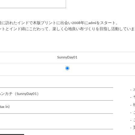
訪れたインドで木版プリントに出会い2008年にadmiをスタート。
ントとインド綿にこだわって、楽しく心地良い布づくりを目指し活動していま
SunnyDay01
ハンカチ（SunnyDay01）
ax in)