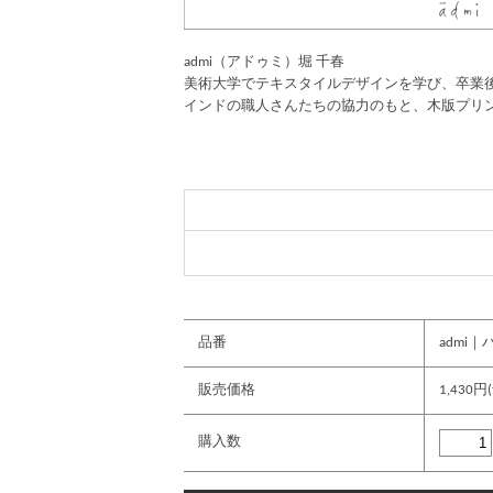
admi（アドゥミ）堀 千春
美術大学でテキスタイルデザインを学び、卒業後に
インドの職人さんたちの協力のもと、木版プリ
品番
admi｜
販売価格
1,430円(t
購入数