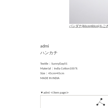
バンダナ(60cm×60cm)も
admi
ハンカチ
Textile：SunnyDay01
Material：India Cotton100％
Size：45cm×45cm
MADE IN INDIA
▼admi ≪item page≫